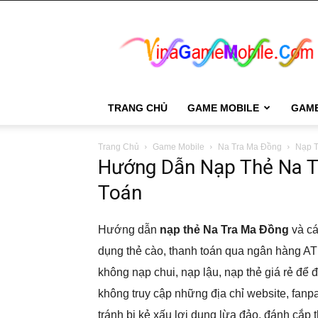
VinaGame
Mobile
TRANG CHỦ
GAME MOBILE
GAM
Trang Chủ
Game Mobile
Na Tra Ma Đồng
Nạp T
Hướng Dẫn Nạp Thẻ Na T
Toán
Hướng dẫn
nạp thẻ Na Tra Ma Đồng
và cá
dụng thẻ cào, thanh toán qua ngân hàng AT
không nạp chui, nạp lậu, nạp thẻ giá rẻ để
không truy cập những địa chỉ website, fanp
tránh bị kẻ xấu lợi dụng lừa đảo, đánh cắp t