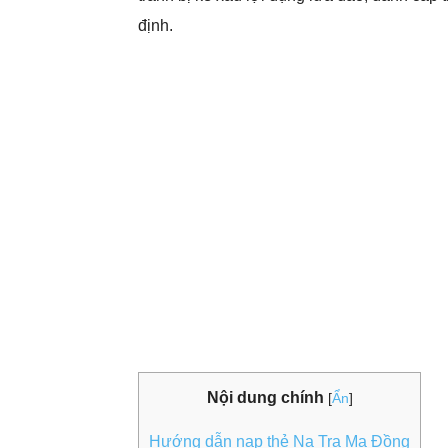
định.
Nội dung chính
[
Ẩn
]
Hướng dẫn nạp thẻ Na Tra Ma Đồng