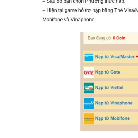
– Sau đó bạn chọn Phương thức nạp.
– Hiện tại game hỗ trợ nạp bằng Thẻ Visa/Ma
Mobifone và Vinaphone.