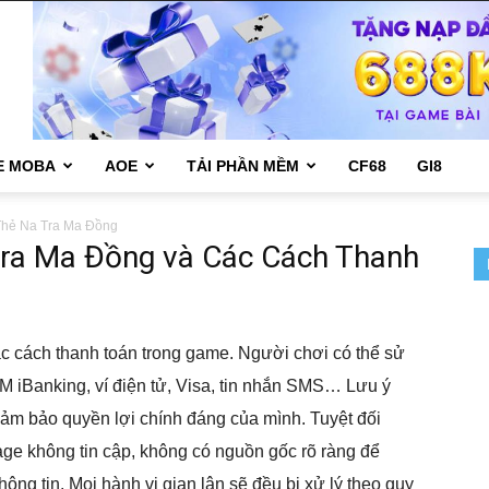
E MOBA
AOE
TẢI PHẦN MỀM
CF68
GI8
hẻ Na Tra Ma Đồng
ra Ma Đồng và Các Cách Thanh
c cách thanh toán trong game. Người chơi có thể sử
M iBanking, ví điện tử, Visa, tin nhắn SMS… Lưu ý
 đảm bảo quyền lợi chính đáng của mình. Tuyệt đối
age không tin cập, không có nguồn gốc rõ ràng để
hông tin. Mọi hành vi gian lận sẽ đều bị xử lý theo quy