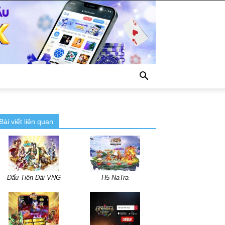
Bài viết liên quan
Đấu Tiên Đài VNG
H5 NaTra