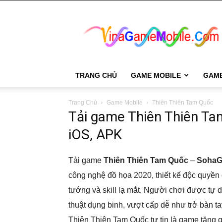
VinaGame
Mobile
TRANG CHỦ
GAME MOBILE
GAM
Trang Chủ
Game Mobile
Thiên Thiên Tam Quốc
Tải game Thiên Thiên Tam
iOS, APK
Tải game
Thiên Thiên Tam Quốc
–
Soha
công nghệ đồ họa 2020, thiết kế độc quyền 
tướng và skill lạ mắt. Người chơi được tự d
thuật dụng binh, vượt cấp dễ như trở bàn 
Thiên Thiên Tam Quốc tự tin là game tặng qu