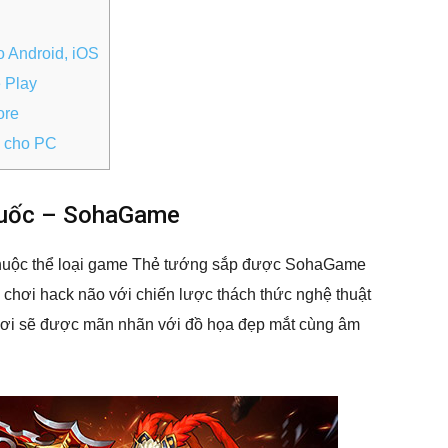
 Android, iOS
 Play
ore
 cho PC
 Quốc – SohaGame
thuộc thể loại game Thẻ tướng sắp được SohaGame
i chơi hack não với chiến lược thách thức nghệ thuật
chơi sẽ được mãn nhãn với đồ họa đẹp mắt cùng âm