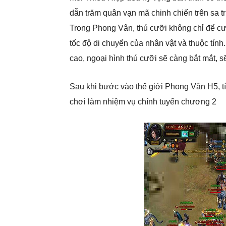
dẫn trăm quân vạn mã chinh chiến trên sa t
Trong Phong Vân, thú cưỡi không chỉ để cư
tốc độ di chuyển của nhân vật và thuộc tín
cao, ngoại hình thú cưỡi sẽ càng bắt mắt, s
Sau khi bước vào thế giới Phong Vân H5, 
chơi làm nhiệm vụ chính tuyến chương 2