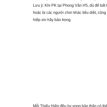
Lưu ý: Khi PK tại Phong Vân H5, dù để bất k
hoặc bị các người chơi khác tiêu diệt, cũng
hiệp xin hãy bảo trọng.
Mỗi Thiếu Hiệp đều hy vọng bản thân có thể