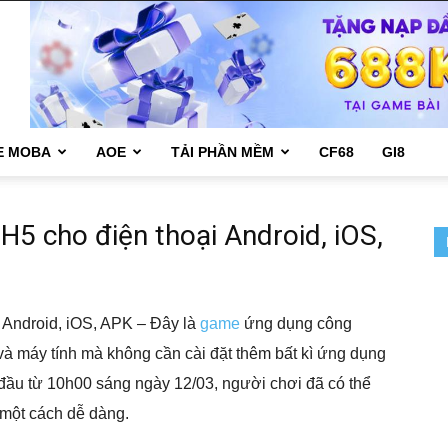
E MOBA
AOE
TẢI PHẦN MỀM
CF68
GI8
5 cho điện thoại Android, iOS,
i Android, iOS, APK – Đây là
game
ứng dụng công
và máy tính mà không cần cài đặt thêm bất kì ứng dụng
 đầu từ 10h00 sáng ngày 12/03, người chơi đã có thể
o một cách dễ dàng.