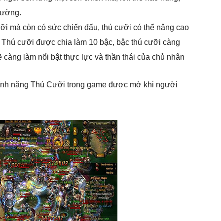
rường.
ỡi mà còn có sức chiến đấu, thú cưỡi có thể nâng cao
h. Thú cưỡi được chia làm 10 bậc, bậc thú cưỡi càng
ẽ càng làm nổi bật thực lực và thần thái của chủ nhân
tính năng Thú Cưỡi trong game được mở khi người