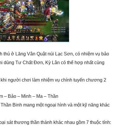
inh thú ở Lăng Vân Quật núi Lạc Sơn, có nhiệm vụ bảo
hi dùng Tư Chất Đơn, Kỳ Lân có thể hợp nhất cùng
khi người chơi làm nhiệm vụ chính tuyến chương 2
m – Bảo – Minh – Ma – Thần
 Thần Binh mang một ngoại hình và một kỹ năng khác
ại sát thương thần thánh khác nhau gồm 7 thuộc tính: