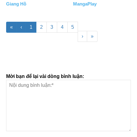
Giang Hồ
MangaPlay
«
‹
1
2
3
4
5
›
»
Mời bạn để lại vài dòng bình luận: