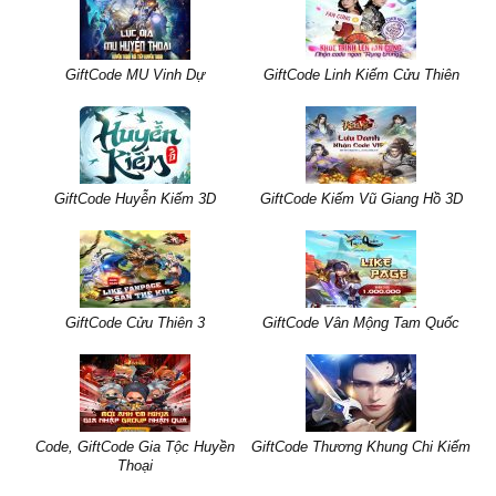
GiftCode MU Vinh Dự
GiftCode Linh Kiếm Cửu Thiên
GiftCode Huyễn Kiếm 3D
GiftCode Kiếm Vũ Giang Hồ 3D
GiftCode Cửu Thiên 3
GiftCode Vân Mộng Tam Quốc
Code, GiftCode Gia Tộc Huyền
GiftCode Thương Khung Chi Kiếm
Thoại