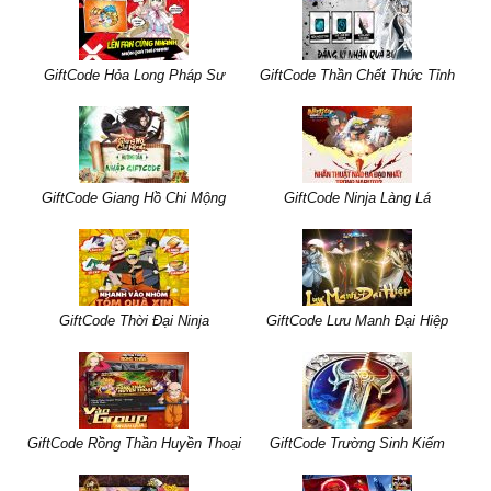
GiftCode Hỏa Long Pháp Sư
GiftCode Thần Chết Thức Tỉnh
GiftCode Giang Hồ Chi Mộng
GiftCode Ninja Làng Lá
GiftCode Thời Đại Ninja
GiftCode Lưu Manh Đại Hiệp
GiftCode Rồng Thần Huyền Thoại
GiftCode Trường Sinh Kiếm