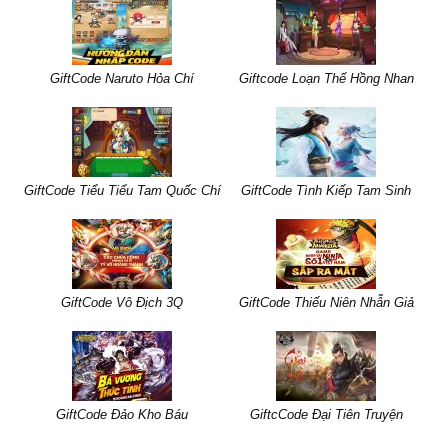
GiftCode Naruto Hỏa Chí
Giftcode Loạn Thế Hồng Nhan
GiftCode Tiểu Tiểu Tam Quốc Chí
GiftCode Tình Kiếp Tam Sinh
GiftCode Vô Địch 3Q
GiftCode Thiếu Niên Nhẫn Giả
GiftCode Đảo Kho Báu
GiftcCode Đại Tiên Truyện