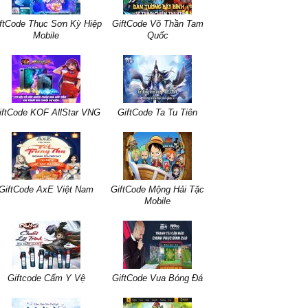
ftCode Thục Sơn Kỳ Hiệp
GiftCode Võ Thần Tam
Mobile
Quốc
iftCode KOF AllStar VNG
GiftCode Ta Tu Tiên
GiftCode AxE Việt Nam
GiftCode Mộng Hải Tặc
Mobile
Giftcode Cẩm Y Vệ
GiftCode Vua Bóng Đá