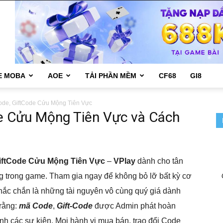
E MOBA
AOE
TẢI PHẦN MỀM
CF68
GI8
ode, GiftCode Cửu Mộng Tiên Vực
e Cửu Mộng Tiên Vực và Cách
iftCode Cửu Mộng Tiên Vực
–
VPlay
dành cho tân
 trong game. Tham gia ngay để không bỏ lỡ bất kỳ cơ
ắc chắn là những tài nguyên vô cùng quý giá dành
 rằng:
mã Code
,
Gift-Code
được Admin phát hoàn
nh các sự kiện. Mọi hành vi mua bán, trao đổi Code