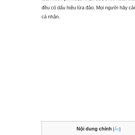
đều có dấu hiệu lừa đảo. Mọi người hãy cản
cá nhân.
Nội dung chính
[
Ẩn
]