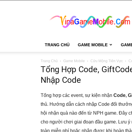
VinaGame
Mobile
TRANG CHỦ
GAME MOBILE
GAM
Trang Chủ
Game Mobile
Cửu Mộng Tiên Vực
C
Tổng Hợp Code, GiftCod
Nhập Code
Tổng hợp các event, sự kiện nhận
Code, G
thủ. Hướng dẫn cách nhập Code đổi thưởng
hội nhận quà nào đến từ NPH game. Đây ch
cho người chơi giai đoạn đầu game. Lưu ý
toàn miễn phí hoặc nhận được khi hoàn thà