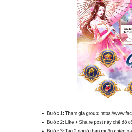
Bước 1: Tham gia group: https://www.f
Bước 2: Llke + Sha.re post này chế độ c
Bước 3: Tag 2 người bạn muốn chiến ga