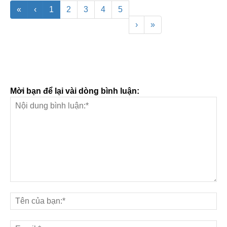
«
‹
1
2
3
4
5
›
»
Mời bạn để lại vài dòng bình luận: