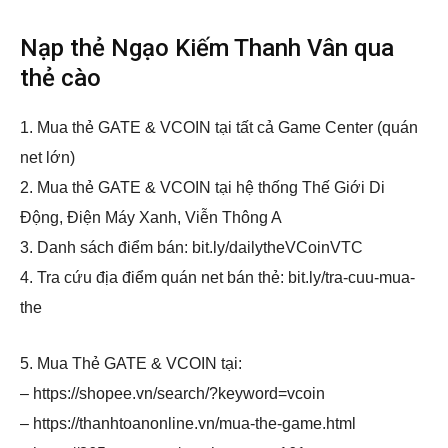
Nạp thẻ Ngạo Kiếm Thanh Vân qua
thẻ cào
1. Mua thẻ GATE & VCOIN tại tất cả Game Center (quán
net lớn)
2. Mua thẻ GATE & VCOIN tại hệ thống Thế Giới Di
Động, Điện Máy Xanh, Viễn Thông A
3. Danh sách điểm bán: bit.ly/dailytheVCoinVTC
4. Tra cứu địa điểm quán net bán thẻ: bit.ly/tra-cuu-mua-
the
5. Mua Thẻ GATE & VCOIN tại:
– https://shopee.vn/search/?keyword=vcoin
– https://thanhtoanonline.vn/mua-the-game.html