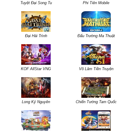
Tuyệt Đại Song Tu
Phi Tiên Mobile
Đại Hải Trình
Đấu Trường Ma Thuật
KOF AllStar VNG
Võ Lâm Tiền Truyện
Long Kỷ Nguyên
Chiến Tướng Tam Quốc