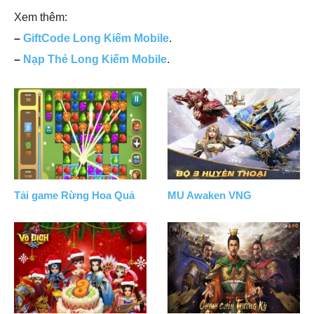
Xem thêm:
–
GiftCode Long Kiếm Mobile
.
–
Nạp Thẻ Long Kiếm Mobile
.
Tải game Rừng Hoa Quả
MU Awaken VNG