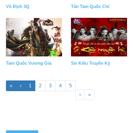
Vô Địch 3Q
Tân Tam Quốc Chí
Tam Quốc Vương Giả
Sở Kiều Truyền Kỳ
«
‹
1
2
3
4
5
›
»