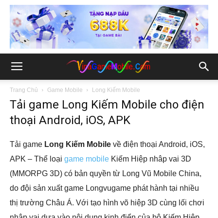
Trang Chủ
Game Mobile
Long Kiếm Mobile
Tải game Long Kiếm Mobile cho điện
thoại Android, iOS, APK
Tải game
Long Kiếm Mobile
về điện thoại Android, iOS,
APK – Thể loại
game mobile
Kiếm Hiệp nhâp vai 3D
(MMORPG 3D) có bản quyền từ Long Vũ Mobile China,
do đội sản xuất game Longvugame phát hành tại nhiều
thị trường Châu Á. Với tạo hình võ hiệp 3D cùng lối chơi
nhập vai dựa vào nội dung kinh điển của bộ Kiếm Hiệp