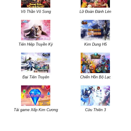
Võ Thần Vô Song
Lữ Đoàn Đánh Lén
Tiên Hiệp Truyền Kỳ
Kim Dung H5
Đại Tiên Truyện
Chiến Hồn Bộ Lạc
Tải game Xếp Kim Cương
Cửu Thiên 3