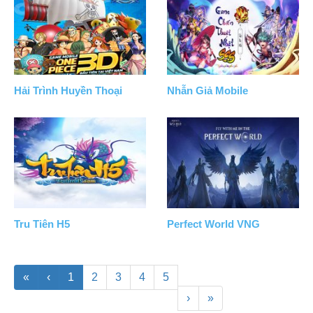
Hải Trình Huyền Thoại
Nhẫn Giả Mobile
Tru Tiên H5
Perfect World VNG
«
‹
1
2
3
4
5
›
»