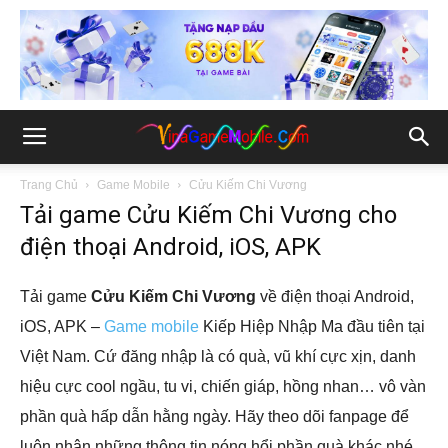
Trang Chủ
Game Mobile
Cửu Kiếm Chi Vương
Tải game Cửu Kiếm Chi Vương cho
điện thoại Android, iOS, APK
Tải game
Cửu Kiếm Chi Vương
về điện thoại Android,
iOS, APK –
Game mobile
Kiếp Hiệp Nhập Ma đầu tiên tại
Việt Nam. Cứ đăng nhập là có quà, vũ khí cực xịn, danh
hiệu cực cool ngầu, tu vi, chiến giáp, hồng nhan… vô vàn
phần quà hấp dẫn hằng ngày. Hãy theo dõi fanpage để
luôn nhận những thông tin nóng hổi phần quà khác nhé