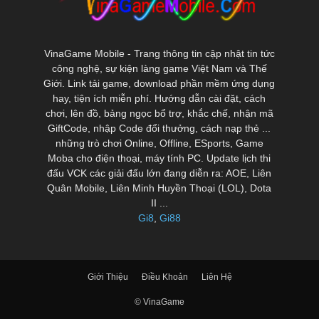
VinaGame Mobile - Trang thông tin cập nhật tin tức
công nghệ, sự kiện làng game Việt Nam và Thế
Giới. Link tải game, download phần mềm ứng dụng
hay, tiện ích miễn phí. Hướng dẫn cài đặt, cách
chơi, lên đồ, bảng ngọc bổ trợ, khắc chế, nhận mã
GiftCode, nhập Code đổi thưởng, cách nạp thẻ ...
những trò chơi Online, Offline, ESports, Game
Moba cho điện thoại, máy tính PC. Update lịch thi
đấu VCK các giải đấu lớn đang diễn ra: AOE, Liên
Quân Mobile, Liên Minh Huyền Thoại (LOL), Dota
II ...
Gi8
,
Gi88
Giới Thiệu
Điều Khoản
Liên Hệ
© VinaGame