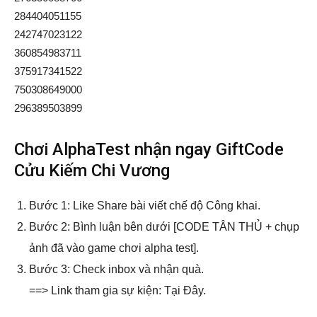
284404051155
242747023122
360854983711
375917341522
750308649000
296389503899
Chơi AlphaTest nhận ngay GiftCode
Cửu Kiếm Chi Vương
Bước 1: Like Share bài viết chế độ Công khai.
Bước 2: Bình luận bên dưới [CODE TÂN THỦ + chụp
ảnh đã vào game chơi alpha test].
Bước 3: Check inbox và nhận quà.
==> Link tham gia sự kiện: Tại Đây.