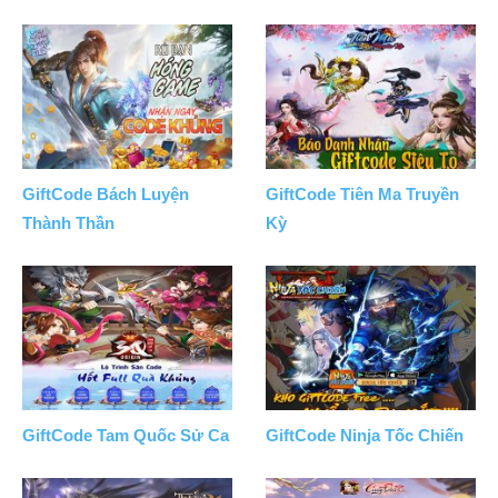
GiftCode Bách Luyện
GiftCode Tiên Ma Truyền
Thành Thần
Kỳ
GiftCode Tam Quốc Sử Ca
GiftCode Ninja Tốc Chiến