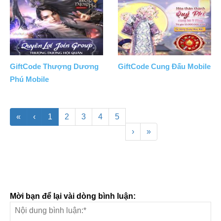
GiftCode Thượng Dương
GiftCode Cung Đấu Mobile
Phú Mobile
«
‹
1
2
3
4
5
›
»
Mời bạn để lại vài dòng bình luận: