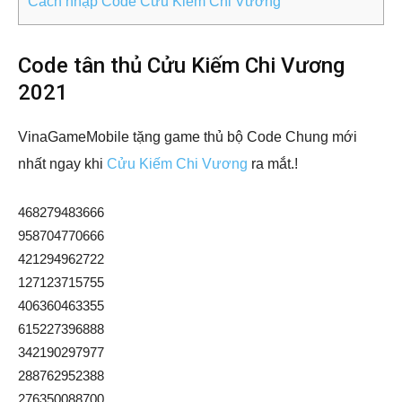
Cách nhập Code Cửu Kiếm Chi Vương
Code tân thủ Cửu Kiếm Chi Vương
2021
VinaGameMobile tặng game thủ bộ Code Chung mới
nhất ngay khi
Cửu Kiếm Chi Vương
ra mắt.!
468279483666
958704770666
421294962722
127123715755
406360463355
615227396888
342190297977
288762952388
276350088700