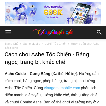
Trang Chủ
Game Mobile
LMHT Tốc Chiến
Hướng dẫn chơi Ashe
Tốc Chiến
Cách chơi Ashe Tốc Chiến - Bảng
ngọc, trang bị, khắc chế
Ashe Guide
–
Cung Băng
(Xạ thủ, Hỗ trợ). Hướng dẫn
cách chơi, bảng ngọc, phép bổ trợ, trang bị cho tướng
Ashe Tốc Chiến. Cùng
vinagamemobile.com
phân tích
điểm mạnh, điểm yếu, tướng khắc chế, thứ tự tăng chiêu
và chuỗi Combo Ashe. Bạn có thể chơi vị tướng này ở vị