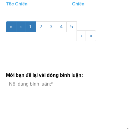
Tốc Chiến
Chiến
«
‹
1
2
3
4
5
›
»
Mời bạn để lại vài dòng bình luận: