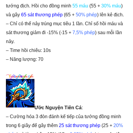
tướng địch. Hồi cho đồng minh
55 máu
(55 +
30% máu
)
và gây
65 sát thương phép
(65 +
50% phép
) lên kẻ địch.
– Chỉ có thể nảy trúng mục tiêu 1 lần. Chỉ số hồi máu và
sát thương giảm đi -15% (-15 +
7,5% phép
) sau mỗi lần
nảy.
– Time hồi chiêu: 10s
– Năng lượng: 70
Ước Nguyện Tiên Cá
:
– Cường hóa 3 đòn đánh kế tiếp của tướng đồng minh
trong 6 giây để gây thêm
25 sát thương phép
(25 +
20%