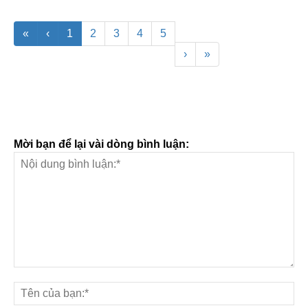
«
‹
1
2
3
4
5
›
»
Mời bạn để lại vài dòng bình luận: