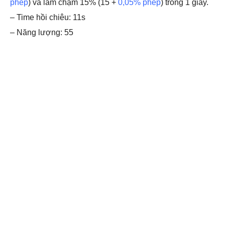
phép
) và làm chậm 15% (15 +
0,05% phép
) trong 1 giây.
– Time hồi chiêu: 11s
– Năng lượng: 55