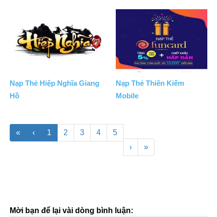
Nạp Thẻ Hiệp Nghĩa Giang
Nạp Thẻ Thiên Kiếm
Hồ
Mobile
«
‹
1
2
3
4
5
›
»
Mời bạn để lại vài dòng bình luận: