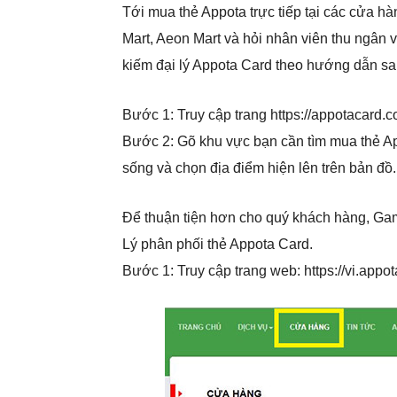
Tới mua thẻ Appota trực tiếp tại các cửa hà
Mart, Aeon Mart và hỏi nhân viên thu ngân
kiếm đại lý Appota Card theo hướng dẫn sa
Bước 1: Truy cập trang https://appotacard.
Bước 2: Gõ khu vực bạn cần tìm mua thẻ A
sống và chọn địa điểm hiện lên trên bản đồ.
Để thuận tiện hơn cho quý khách hàng, Gam
Lý phân phối thẻ Appota Card.
Bước 1: Truy cập trang web: https://vi.appo