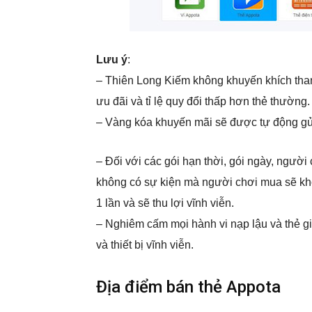
Lưu ý
:
– Thiên Long Kiếm không khuyến khích tha
ưu đãi và tỉ lệ quy đổi thấp hơn thẻ thường.
– Vàng kóa khuyến mãi sẽ được tự động gửi
– Đối với các gói hạn thời, gói ngày, người
không có sự kiện mà người chơi mua sẽ khô
1 lần và sẽ thu lợi vĩnh viễn.
– Nghiêm cấm mọi hành vi nạp lậu và thẻ gif
và thiết bị vĩnh viễn.
Địa điểm bán thẻ Appota