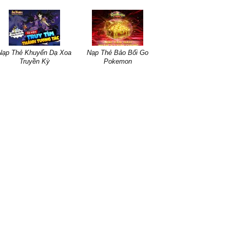
Nạp Thẻ Khuyển Dạ Xoa
Nạp Thẻ Bảo Bối Go
Truyền Kỳ
Pokemon