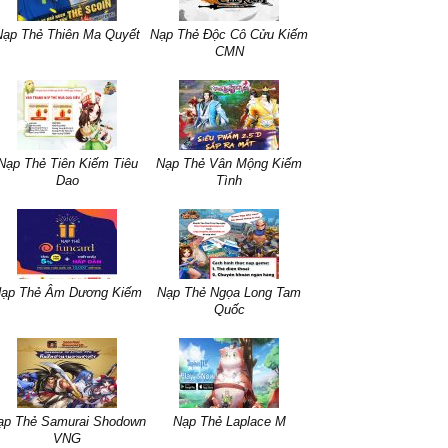
Nạp Thẻ Thiên Ma Quyết
Nạp Thẻ Độc Cô Cửu Kiếm
CMN
Nạp Thẻ Tiên Kiếm Tiêu
Nạp Thẻ Vân Mộng Kiếm
Dao
Tình
ạp Thẻ Âm Dương Kiếm
Nạp Thẻ Ngọa Long Tam
Quốc
ạp Thẻ Samurai Shodown
Nạp Thẻ Laplace M
VNG