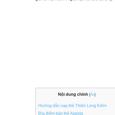
Nội dung chính
[
Ẩn
]
Hướng dẫn nạp thẻ Thiên Long Kiếm
Địa điểm bán thẻ Appota