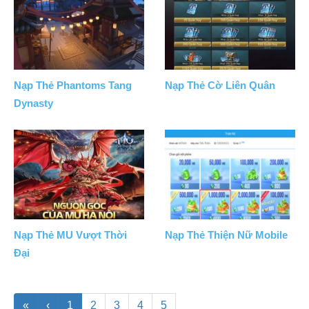
Nạp Thẻ Phantoms Tang
Nạp Thẻ Cờ Liên Quân
Dynasty
Nạp Thẻ MU Vượt Thời
Nạp Thẻ Thiện Nữ Mobile
Đại
«
‹
1
2
3
4
5