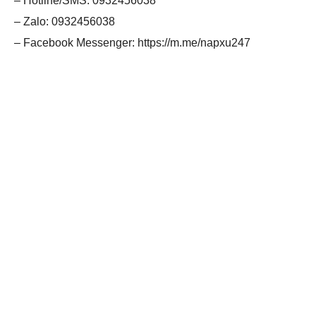
– Hotline/SMS: 0932456038
– Zalo: 0932456038
– Facebook Messenger: https://m.me/napxu247