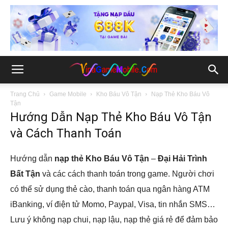
Trang Chủ
Game Mobile
Kho Báu Vô Tận
Nạp Thẻ Kho Báu Vô
Tận
Hướng Dẫn Nạp Thẻ Kho Báu Vô Tận
và Cách Thanh Toán
Hướng dẫn
nạp thẻ Kho Báu Vô Tận
–
Đại Hải Trình
Bất Tận
và các cách thanh toán trong game. Người chơi
có thể sử dụng thẻ cào, thanh toán qua ngân hàng ATM
iBanking, ví điện tử Momo, Paypal, Visa, tin nhắn SMS…
Lưu ý không nạp chui, nạp lậu, nạp thẻ giá rẻ để đảm bảo