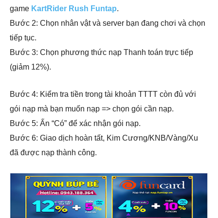
game
KartRider Rush Funtap
.
Bước 2: Chọn nhân vật và server bạn đang chơi và chọn
tiếp tục.
Bước 3: Chọn phương thức nạp Thanh toán trực tiếp
(giảm 12%).
Bước 4: Kiểm tra tiền trong tài khoản TTTT còn đủ với
gói nạp mà bạn muốn nạp => chọn gói cần nạp.
Bước 5: Ấn “Có” để xác nhận gói nạp.
Bước 6: Giao dịch hoàn tất, Kim Cương/KNB/Vàng/Xu
đã được nạp thành công.