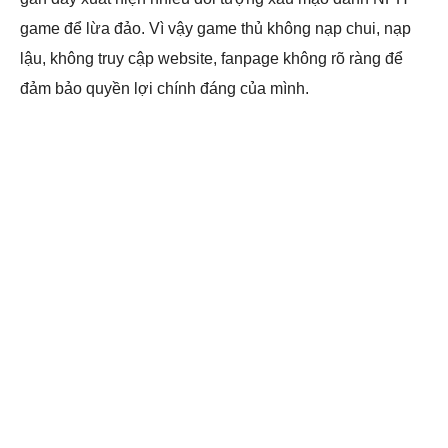
game để lừa đảo. Vì vậy game thủ không nạp chui, nạp
lậu, không truy cập website, fanpage không rõ ràng để
đảm bảo quyền lợi chính đáng của mình.