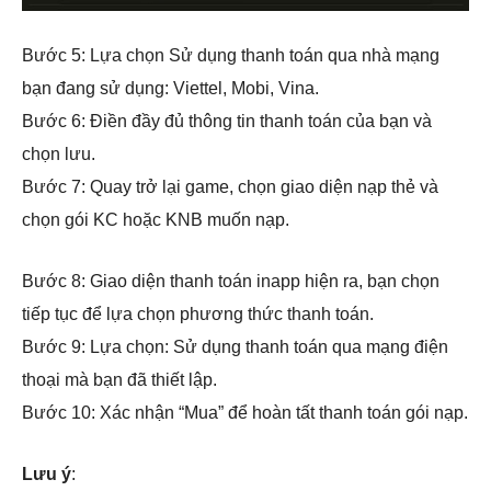
Bước 5: Lựa chọn Sử dụng thanh toán qua nhà mạng
bạn đang sử dụng: Viettel, Mobi, Vina.
Bước 6: Điền đầy đủ thông tin thanh toán của bạn và
chọn lưu.
Bước 7: Quay trở lại game, chọn giao diện nạp thẻ và
chọn gói KC hoặc KNB muốn nạp.
Bước 8: Giao diện thanh toán inapp hiện ra, bạn chọn
tiếp tục để lựa chọn phương thức thanh toán.
Bước 9: Lựa chọn: Sử dụng thanh toán qua mạng điện
thoại mà bạn đã thiết lập.
Bước 10: Xác nhận “Mua” để hoàn tất thanh toán gói nạp.
Lưu ý
: