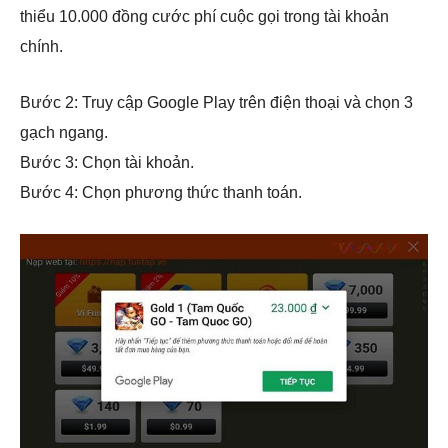
thiểu 10.000 đồng cước phí cuộc gọi trong tài khoản
chính.
Bước 2: Truy cập Google Play trên điện thoại và chọn 3
gạch ngang.
Bước 3: Chọn tài khoản.
Bước 4: Chọn phương thức thanh toán.