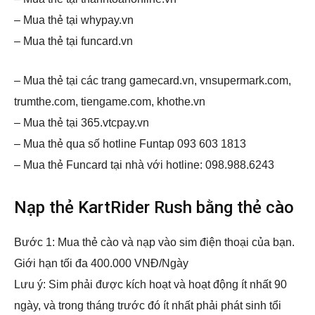
– Mua thẻ tại whypay.vn
– ​​Mua thẻ tại funcard.vn
– Mua thẻ tại các trang gamecard.vn, vnsupermark.com,
trumthe.com, tiengame.com, khothe.vn
– Mua thẻ tại 365.vtcpay.vn
– Mua thẻ qua số hotline Funtap 093 603 1813
– Mua thẻ Funcard tại nhà với hotline: 098.988.6243
Nạp thẻ KartRider Rush bằng thẻ cào
Bước 1: Mua thẻ cào và nạp vào sim điện thoại của bạn.
Giới hạn tối đa 400.000 VNĐ/Ngày
Lưu ý: Sim phải được kích hoạt và hoạt động ít nhất 90
ngày, và trong tháng trước đó ít nhất phải phát sinh tổi