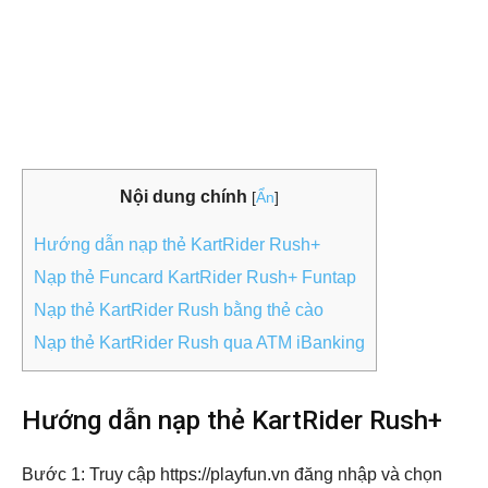
Nội dung chính
[
Ẩn
]
Hướng dẫn nạp thẻ KartRider Rush+
Nạp thẻ Funcard KartRider Rush+ Funtap
Nạp thẻ KartRider Rush bằng thẻ cào
Nạp thẻ KartRider Rush qua ATM iBanking
Hướng dẫn nạp thẻ KartRider Rush+
Bước 1: Truy cập https://playfun.vn đăng nhập và chọn