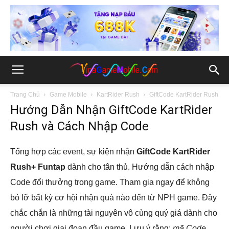
Trang Chủ
Game Mobile
KartRider Rush
GiftCode KartRider Rush
Hướng Dẫn Nhận GiftCode KartRider
Rush và Cách Nhập Code
Tổng hợp các event, sự kiện nhận
GiftCode KartRider
Rush+ Funtap
dành cho tân thủ. Hướng dẫn cách nhập
Code đổi thưởng trong game. Tham gia ngay để không
bỏ lỡ bất kỳ cơ hội nhận quà nào đến từ NPH game. Đây
chắc chắn là những tài nguyên vô cùng quý giá dành cho
người chơi giai đoạn đầu game. Lưu ý rằng:
mã Code
,