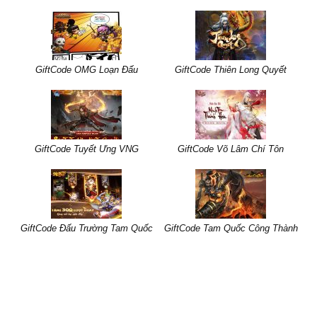
GiftCode OMG Loạn Đấu
GiftCode Thiên Long Quyết
GiftCode Tuyết Ưng VNG
GiftCode Võ Lâm Chí Tôn
GiftCode Đấu Trường Tam Quốc
GiftCode Tam Quốc Công Thành