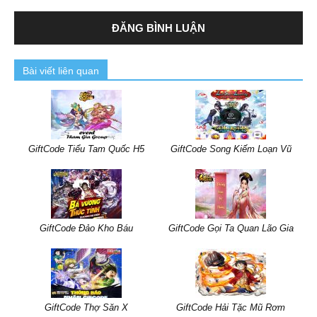
Bài viết liên quan
GiftCode Tiểu Tam Quốc H5
GiftCode Song Kiếm Loạn Vũ
GiftCode Đảo Kho Báu
GiftCode Gọi Ta Quan Lão Gia
GiftCode Thợ Săn X
GiftCode Hải Tặc Mũ Rơm