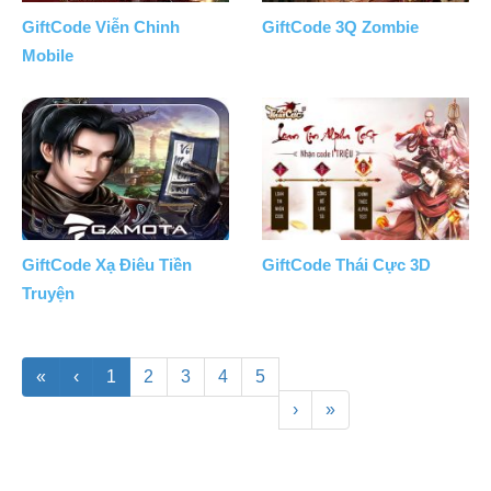
GiftCode Viễn Chinh
GiftCode 3Q Zombie
Mobile
GiftCode Xạ Điêu Tiền
GiftCode Thái Cực 3D
Truyện
«
‹
1
2
3
4
5
›
»