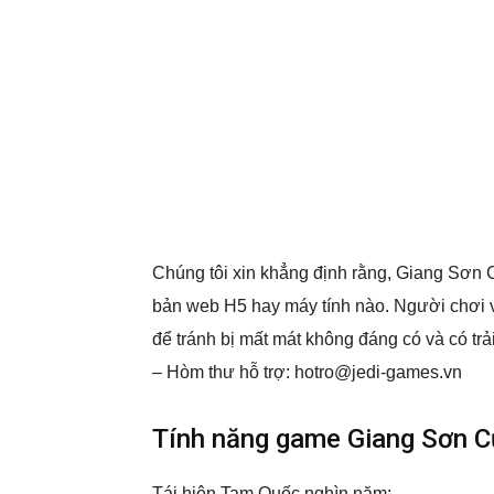
Chúng tôi xin khẳng định rằng, Giang Sơn 
bản web H5 hay máy tính nào. Người chơi vu
để tránh bị mất mát không đáng có và có tr
– Hòm thư hỗ trợ: hotro@jedi-games.vn
Tính năng game Giang Sơn C
Tái hiện Tam Quốc nghìn năm: