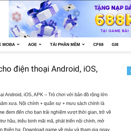
E MOBA
AOE
TẢI PHẦN MỀM
CF68
GI8
ho điện thoại Android, iOS,
ại Android, iOS, APK – Trò chơi với bản đồ rộng lớn
ăm xưa. Nội chính + quân sự + mưu sách chính là
 đem đến cho bạn trải nghiệm vượt thời gian, trở về
trư hầu, triệu binh mãi mã, phát triển nội chính, mở
 toàn thiên hạ. Download game về máy và tham gia ngay