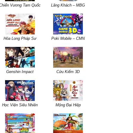
Chiến Vương Tam Quốc
Lãng Khách – MBG
Hỏa Long Pháp Sư
Poki Mobile – CMN
Genshin Impact
Cửu Kiếm 3D
Học Viện Siêu Nhiên
Mộng Đại Hiệp