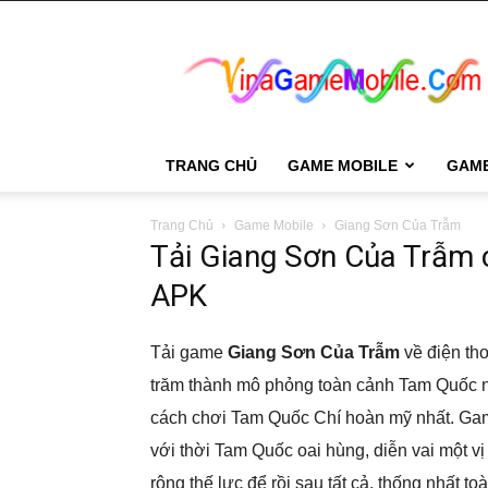
VinaGame
Mobile
TRANG CHỦ
GAME MOBILE
GAM
Trang Chủ
Game Mobile
Giang Sơn Của Trẫm
Tải Giang Sơn Của Trẫm c
APK
Tải game
Giang Sơn Của Trẫm
về điện tho
trăm thành mô phỏng toàn cảnh Tam Quốc n
cách chơi Tam Quốc Chí hoàn mỹ nhất. Game
với thời Tam Quốc oai hùng, diễn vai một vị 
rộng thế lực để rồi sau tất cả, thống nhất