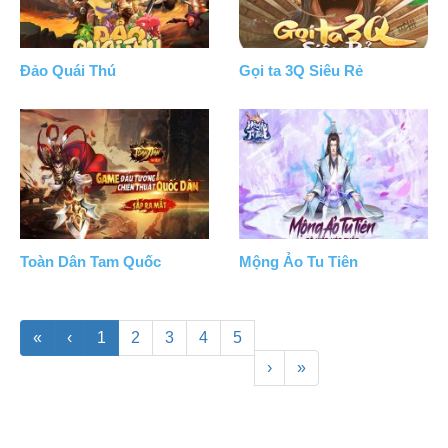
Đảo Quái Thú
Gọi ta 3Q Siêu Rẻ
Toàn Dân Tam Quốc
Mộng Ảo Tu Tiên
«
‹
1
2
3
4
5
›
»