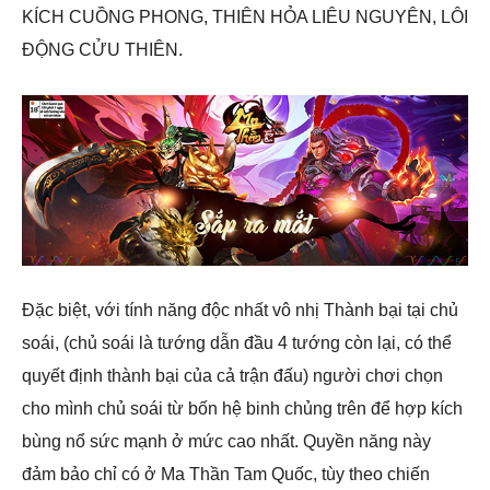
KÍCH CUỒNG PHONG, THIÊN HỎA LIÊU NGUYÊN, LÔI
ĐỘNG CỬU THIÊN.
Đặc biệt, với tính năng độc nhất vô nhị Thành bại tại chủ
soái, (chủ soái là tướng dẫn đầu 4 tướng còn lại, có thể
quyết định thành bại của cả trận đấu) người chơi chọn
cho mình chủ soái từ bốn hệ binh chủng trên để hợp kích
bùng nổ sức mạnh ở mức cao nhất. Quyền năng này
đảm bảo chỉ có ở Ma Thần Tam Quốc, tùy theo chiến