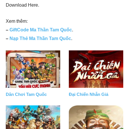
Download Here.
Xem thêm:
–
GiftCode Ma Thần Tam Quốc
.
–
Nạp Thẻ Ma Thần Tam Quốc
.
Dân Chơi Tam Quốc
Đại Chiến Nhẫn Giả