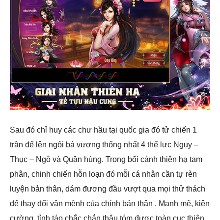
​Sau đó chỉ huy các chư hầu tại quốc gia đó tử chiến 1
trận để lên ngôi bá vương thống nhất 4 thế lực Ngụy –
Thục – Ngô và Quần hùng. Trong bối cảnh thiên hạ tam
phân, chinh chiến hỗn loạn đó mỗi cá nhân cần tự rèn
luyện bản thân, dám đương đầu vượt qua mọi thử thách
để thay đổi vận mệnh của chính bản thân . Mạnh mẽ, kiên
cường, tỉnh táo chắc chắn thâu tóm được toàn cục thiên