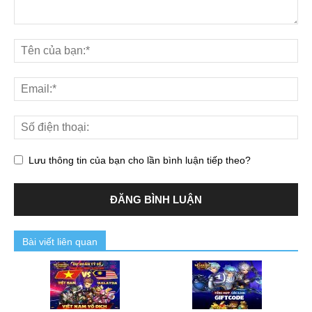
Lưu thông tin của bạn cho lần bình luận tiếp theo?
Bài viết liên quan