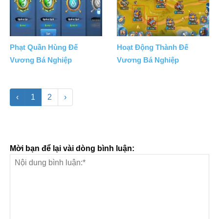
Phạt Quần Hùng Đế
Hoạt Động Thành Đế
Vương Bá Nghiệp
Vương Bá Nghiệp
‹
1
2
›
Mời bạn để lại vài dòng bình luận: