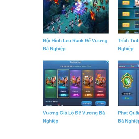
Đội Hình Leo Rank Đế Vương
Trích Ti
Bá Nghiệp
Nghiệp
Vương Giả Lộ Đế Vương Bá
Phạt Quầ
Nghiệp
Bá Nghiệ