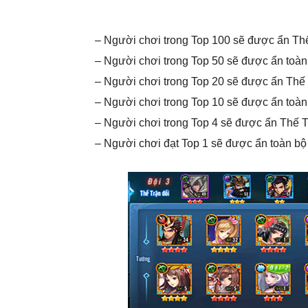
– Người chơi trong Top 100 sẽ được ẩn Thế
– Người chơi trong Top 50 sẽ được ẩn toàn 
– Người chơi trong Top 20 sẽ được ẩn Thế T
– Người chơi trong Top 10 sẽ được ẩn toàn 
– Người chơi trong Top 4 sẽ được ẩn Thế Tr
– Người chơi đạt Top 1 sẽ được ẩn toàn bộ