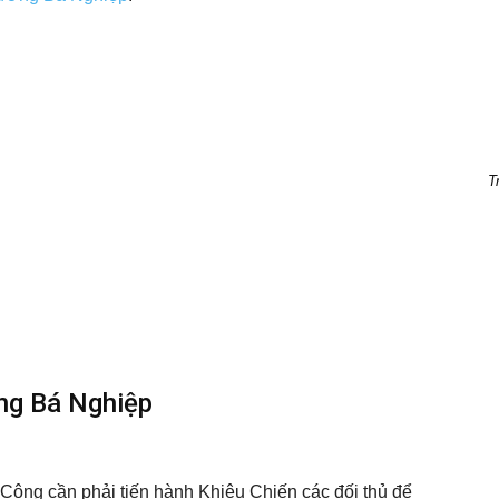
T
ng Bá Nghiệp
 Công cần phải tiến hành Khiêu Chiến các đối thủ để