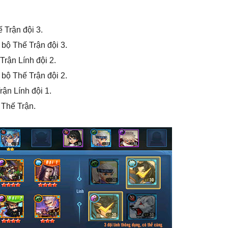
 Trận đội 3.
bộ Thế Trận đội 3.
rận Lính đội 2.
bộ Thế Trận đội 2.
ận Lính đội 1.
 Thế Trận.