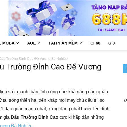
E MOBA
AOE
TẢI PHẦN MỀM
CF68
GI8
Đấu Trường Đỉnh Cao Đế Vương Bá Nghiệp
u Trường Đỉnh Cao Đế Vương
định sức mạnh, bản lĩnh cũng như khả năng cầm quân
tài trong thiên hạ, trên khắp mọi máy chủ đấu trí, so
D
ất 1 đạo quân mạnh nhất, xứng đáng nhất bước lên đỉnh
m gia
Đấu Trường Đỉnh Cao
cực kì hấp dẫn những
ương Bá Nghiệp
.