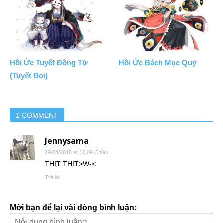
Hồi Ức Tuyết Đồng Tử
Hồi Ức Bách Mục Quỷ
(Tuyết Boi)
1 COMMENT
Jennysama
19/04/2018 at 10:09 Chiều
THỊT THỊT>W-<
Trả lời
Mời bạn để lại vài dòng bình luận: