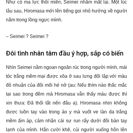
Như có ma lực thôi miên, Seimei nhắm mắt lại. Một lúc
lâu sau, Hiromasa mới lên tiếng gọi nhỏ hướng về người
nằm trong lồng ngực mình.
– Seimei ? Seimei ?
Đôi tình nhân tâm đầu ý hợp, sắp có biến
Nhìn Seimei nằm ngoan ngoãn rúc trong người mình, mái
tóc trắng mềm mại được xõa ở sau lưng đối lập với màu
đỏ nhuận của đôi môi hé nở (au: Nếu thím nào thắc mắc
tại sao trong đêm mà Hiromasa vẫn thấy màu được thì
xin thưa: Đã thổi tắt nến đâu a). Hiromasa nhịn không
được luồn tay vào trong áo y mà vuốt ve làn da trắng
mềm ấm áp, cảm nhận cái sự run rẩy dưới đôi bàn tay
lạnh của mình. Hắn cười khẽ, cúi người xuống hôn lên