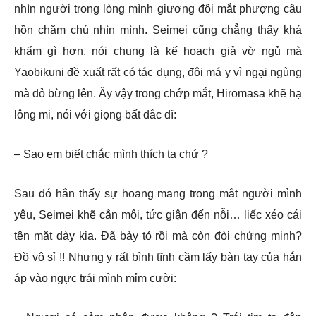
nhìn người trong lòng mình giương đôi mắt phượng câu
hồn chăm chú nhìn mình. Seimei cũng chẳng thấy khá
khẩm gì hơn, nói chung là kế hoạch giả vờ ngủ mà
Yaobikuni đề xuất rất có tác dụng, đôi má y vì ngại ngùng
mà đỏ bừng lên. Ấy vậy trong chớp mắt, Hiromasa khẽ hạ
lông mi, nói với giọng bất đắc dĩ:
– Sao em biết chắc mình thích ta chứ ?
Sau đó hắn thấy sự hoang mang trong mắt người mình
yêu, Seimei khẽ cắn môi, tức giận đến nỗi… liếc xéo cái
tên mặt dày kia. Đã bày tỏ rồi mà còn đòi chứng minh?
Đồ vô sỉ !! Nhưng y rất bình tĩnh cầm lấy bàn tay của hắn
áp vào ngực trái mình mỉm cười: