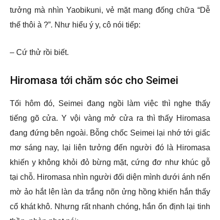
tưởng mà nhìn Yaobikuni, vẻ mặt mang đống chữa “Dễ
thế thôi à ?”. Như hiểu ý y, cô nói tiếp:
– Cứ thử rồi biết.
Hiromasa tới chăm sóc cho Seimei
Tối hôm đó, Seimei đang ngồi làm việc thì nghe thấy
tiếng gõ cửa. Y vội vàng mở cửa ra thì thấy Hiromasa
đang đứng bên ngoài. Bỗng chốc Seimei lại nhớ tới giấc
mơ sáng nay, lại liên tưởng đến người đó là Hiromasa
khiến y không khỏi đỏ bừng mặt, cứng đơ như khúc gỗ
tại chỗ. Hiromasa nhìn người đối diện mình dưới ánh nến
mờ ảo hắt lên làn da trắng nõn ửng hồng khiến hắn thấy
cổ khát khô. Nhưng rất nhanh chóng, hắn ổn định lại tinh