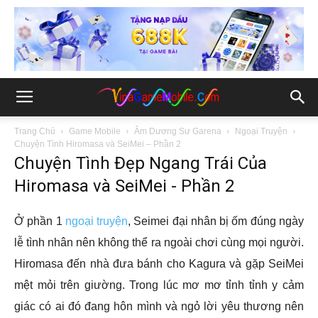
Trang Chủ
Game Mobile
Âm Dương Sư Garena
Ngoại Truyện
Chuyện Tình Hiromasa và SeiMei – Phần 2
Chuyện Tình Đẹp Ngang Trái Của
Hiromasa và SeiMei - Phần 2
Ở phần 1
ngoại truyện
, Seimei đại nhân bị ốm đúng ngày
lễ tình nhân nên không thể ra ngoài chơi cùng mọi người.
Hiromasa đến nhà đưa bánh cho Kagura và gặp SeiMei
mệt mỏi trên giường. Trong lúc mơ mơ tỉnh tỉnh y cảm
giác có ai đó đang hôn mình và ngỏ lời yêu thương nên