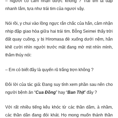
– Ngươi có cảm nhận được không ? Trái tim ta đập
nhanh lắm, tựa như trái tim của ngươi vậy.
Nói rồi, y chui vào lồng ngực rắn chắc của hắn, cảm nhận
nhịp đập giao hòa giữa hai trái tim. Bỗng Seimei thấy trời
đất quay cuồng, y bị Hiromasa đè xuống dưới nệm, hắn
khẽ cười nhìn người trước mặt đang mờ mịt nhìn mình,
thâm thúy nói:
– Em có biết đây là quyến rũ trắng trợn không ?
Đôi lời của tác giả: Đang suy tính xem phần sau nên cho
người bệnh ăn “
Cua Đồng
” hay “
Ban Thịt
” đây ?
Với rất nhiều tiếng kêu khóc từ các thần dâm, à nhầm,
các thần dân đang đói khát. Họ mong muốn thánh thần