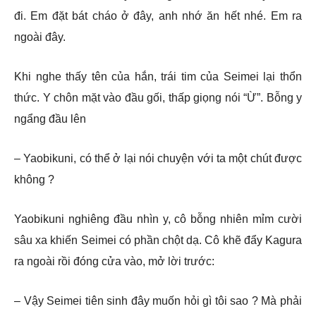
đi. Em đặt bát cháo ở đây, anh nhớ ăn hết nhé. Em ra
ngoài đây.
Khi nghe thấy tên của hắn, trái tim của Seimei lại thổn
thức. Y chôn mặt vào đầu gối, thấp giọng nói “Ừ”. Bỗng y
ngẩng đầu lên
– Yaobikuni, có thể ở lại nói chuyện với ta một chút được
không ?
Yaobikuni nghiêng đầu nhìn y, cô bỗng nhiên mỉm cười
sâu xa khiến Seimei có phần chột dạ. Cô khẽ đẩy Kagura
ra ngoài rồi đóng cửa vào, mở lời trước:
– Vậy Seimei tiên sinh đây muốn hỏi gì tôi sao ? Mà phải