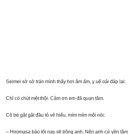
Seimei sờ sờ trán mình thấy hơi âm ấm, y uể oải đáp lại:
Chỉ có chút mệt thôi. Cảm ơn em đã quan tâm.
Cô bé gật gật đầu tỏ vẻ hiểu, mím mím môi nói:
– Hiromasa bảo tối nay sẽ trông anh. Nên anh cứ yên tâm