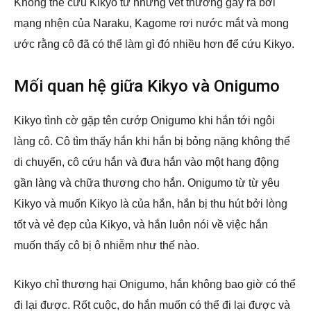
Không thể cứu Kikyo từ những vết thương gây ra bởi
mạng nhện của Naraku, Kagome rơi nước mắt và mong
ước rằng cô đã có thể làm gì đó nhiều hơn để cứu Kikyo.
Mối quan hệ giữa Kikyo và Onigumo
Kikyo tình cờ gặp tên cướp Onigumo khi hắn tới ngôi
làng cô. Cô tìm thấy hắn khi hắn bị bỏng nặng không thể
di chuyển, cô cứu hắn và đưa hắn vào một hang động
gần làng và chữa thương cho hắn. Onigumo từ từ yêu
Kikyo và muốn Kikyo là của hắn, hắn bị thu hút bởi lòng
tốt và vẻ đẹp của Kikyo, và hắn luôn nói về việc hắn
muốn thấy cô bị ô nhiễm như thế nào.
Kikyo chỉ thương hại Onigumo, hắn không bao giờ có thể
đi lại được. Rốt cuộc, do hắn muốn có thể đi lại được và