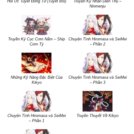
Hồi Ức Tuyết Đồng Tử (Tuyết Boi)
Truyện Ký Nhân Diện Thụ –
Ninmenju
Truyền Ký Cục Cơm Nắm – Ship
Chuyện Tình Hiromasa và SeiMei
Cơm Tỳ
– Phần 2
Những Kỹ Năng Đặc Biệt Của
Chuyện Tình Hiromasa và SeiMei
Kikyo
– Phần 3
Chuyện Tình Hiromasa và SeiMei
Truyền Thuyết Về Kikyo
– Phần 1