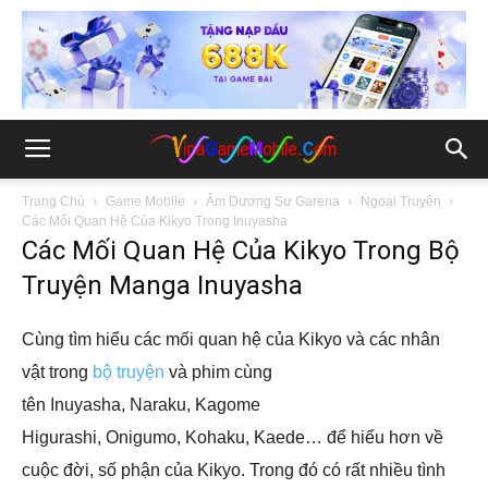
Trang Chủ
Game Mobile
Âm Dương Sư Garena
Ngoại Truyện
Các Mối Quan Hệ Của Kikyo Trong Inuyasha
Các Mối Quan Hệ Của Kikyo Trong Bộ
Truyện Manga Inuyasha
Cùng tìm hiểu các mối quan hệ của Kikyo và các nhân
vật trong
bộ truyện
và phim cùng
tên Inuyasha, Naraku, Kagome
Higurashi, Onigumo, Kohaku, Kaede… để hiểu hơn về
cuộc đời, số phận của Kikyo. Trong đó có rất nhiều tình