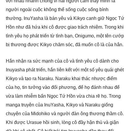
với nhau nhanh chóng vì hai người cảm thấy mình là
người ngoài cuộc không thể sống cuộc sống bình
thường. InuYasha là bán yêu và Kikyo canh giữ Ngọc Tứ
Hồn như đã hứa khi cô được giao trách nhiệm. Trong khi
tình yêu họ phát triển từ tình bạn, Onigumo, một tên cướp
bị thương được Kikyo chăm sóc, đã muốn cô là của hắn.
Hắn nhận ra sức mạnh của cô và tình yêu cô dành cho
Inuyasha phát triển, hắn liên kết với một số yêu quái ghét
Kikyo và tạo ra Naraku. Naraku khai thác nhược điểm
của họ, tin tưởng vào đối phương, để họ đánh nhau để
vừa làm nhiễm bẩn Ngọc Tứ Hồn vừa chia rẽ họ. Trong
manga truyện của InuYasha, Kikyo và Naraku giống
chuyện của Midohiko và người đàn ông thương thầm cô.
Khi được Urasue hồi sinh, lòng cô đầy hận thù và giận