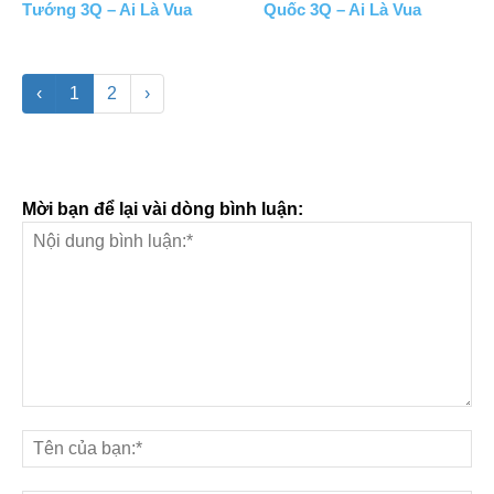
Tướng 3Q – Ai Là Vua
Quốc 3Q – Ai Là Vua
‹
1
2
›
Mời bạn để lại vài dòng bình luận: