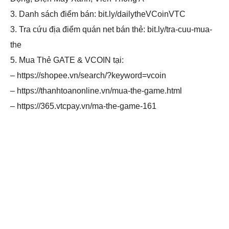
3. Danh sách điểm bán: bit.ly/dailytheVCoinVTC
3. Tra cứu địa điểm quán net bán thẻ: bit.ly/tra-cuu-mua-
the
5. Mua Thẻ GATE & VCOIN tại:
– https://shopee.vn/search/?keyword=vcoin
– https://thanhtoanonline.vn/mua-the-game.html
– https://365.vtcpay.vn/ma-the-game-161