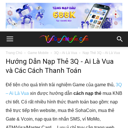
Trang Chủ
Game Mobile
3Q – Ai Là Vua
Nạp Thẻ 3Q – Ai Là Vua
Hướng Dẫn Nạp Thẻ 3Q - Ai Là Vua
và Các Cách Thanh Toán
Để tiện cho quá trình trải nghiệm Game của game thủ,
3Q
– Ai Là Vua
xin được hướng dẫn
cách nạp thẻ
mua KNB
chi tiết. Có rất nhiều hình thức thanh toán bao gồm: nạp
thẻ trực tiếp trên website, mua thẻ SohaCoin, mua thẻ
Gate & Vcoin, nạp qua tin nhắn SMS, ví MoMo,
ATM/Visa/Master Card… Lưu ý chỉ truy cập trang web