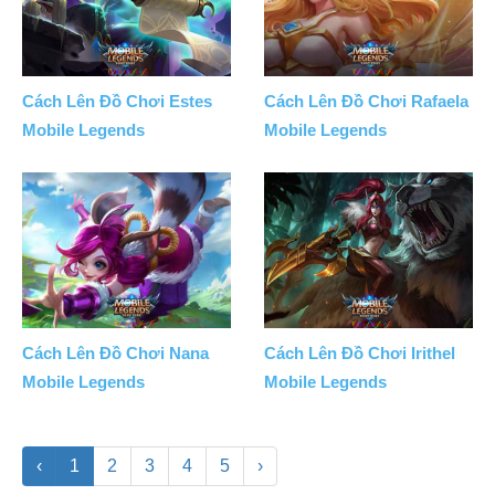
Cách Lên Đồ Chơi Estes
Cách Lên Đồ Chơi Rafaela
Mobile Legends
Mobile Legends
Cách Lên Đồ Chơi Nana
Cách Lên Đồ Chơi Irithel
Mobile Legends
Mobile Legends
‹
1
2
3
4
5
›