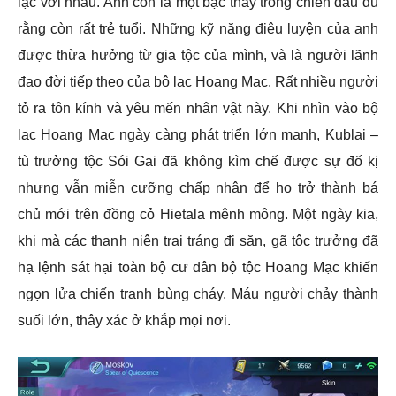
lạc với nhau. Anh còn là một bậc thầy trong chiến đấu dù
rằng còn rất trẻ tuổi. Những kỹ năng điêu luyện của anh
được thừa hưởng từ gia tộc của mình, và là người lãnh
đạo đời tiếp theo của bộ lạc Hoang Mạc. Rất nhiều người
tỏ ra tôn kính và yêu mến nhân vật này. Khi nhìn vào bộ
lạc Hoang Mạc ngày càng phát triển lớn mạnh, Kublai –
tù trưởng tộc Sói Gai đã không kìm chế được sự đố kị
nhưng vẫn miễn cưỡng chấp nhận để họ trở thành bá
chủ mới trên đồng cỏ Hietala mênh mông. Một ngày kia,
khi mà các thanh niên trai tráng đi săn, gã tộc trưởng đã
hạ lệnh sát hại toàn bộ cư dân bộ tộc Hoang Mạc khiến
ngọn lửa chiến tranh bùng cháy. Máu người chảy thành
suối lớn, thây xác ở khắp mọi nơi.