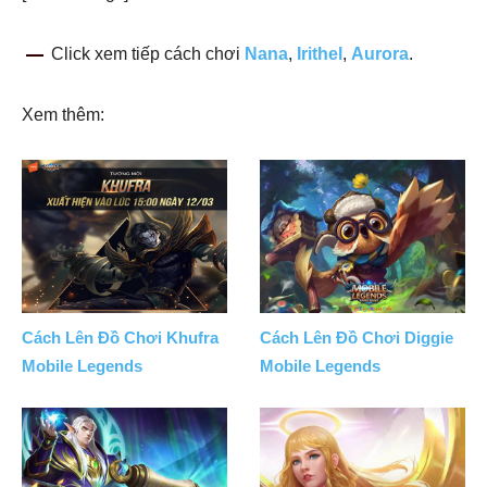
Click xem tiếp cách chơi
Nana
,
Irithel
,
Aurora
.
Xem thêm:
Cách Lên Đồ Chơi Khufra
Cách Lên Đồ Chơi Diggie
Mobile Legends
Mobile Legends