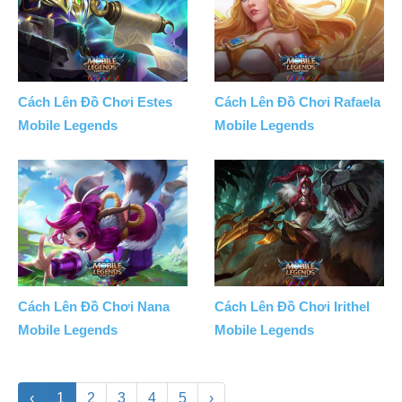
Cách Lên Đồ Chơi Estes
Cách Lên Đồ Chơi Rafaela
Mobile Legends
Mobile Legends
Cách Lên Đồ Chơi Nana
Cách Lên Đồ Chơi Irithel
Mobile Legends
Mobile Legends
‹
1
2
3
4
5
›