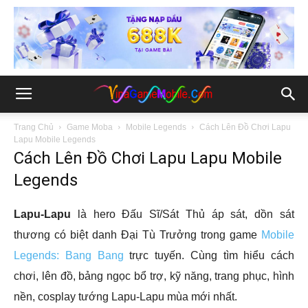
Trang Chủ
Game Moba
Mobile Legends
Cách Lên Đồ Chơi Lapu
Lapu Mobile Legends
Cách Lên Đồ Chơi Lapu Lapu Mobile
Legends
Lapu-Lapu
là hero Đấu Sĩ/Sát Thủ áp sát, dồn sát
thương có biệt danh Đại Tù Trưởng trong game
Mobile
Legends: Bang Bang
trực tuyến. Cùng tìm hiểu cách
chơi, lên đồ, bảng ngọc bổ trợ, kỹ năng, trang phục, hình
nền, cosplay tướng Lapu-Lapu mùa mới nhất.