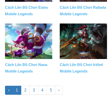
Cách Lên Đồ Chơi Estes
Cách Lên Đồ Chơi Rafaela
Mobile Legends
Mobile Legends
Cách Lên Đồ Chơi Nana
Cách Lên Đồ Chơi Irithel
Mobile Legends
Mobile Legends
‹
1
2
3
4
5
›