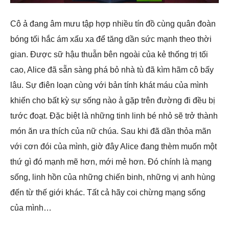
Cô ả đang âm mưu tập hợp nhiều tín đồ cùng quân đoàn
bóng tối hắc ám xấu xa để tăng dần sức mạnh theo thời
gian. Được sữ hậu thuẫn bên ngoài của kẻ thống trị tối
cao, Alice đã sẵn sàng phá bỏ nhà tù đã kìm hãm cô bấy
lâu. Sự điên loạn cùng với bản tính khát máu của mình
khiến cho bất kỳ sự sống nào ả gặp trên đường đi đều bị
tước đoạt. Đặc biệt là những tinh linh bé nhỏ sẽ trở thành
món ăn ưa thích của nữ chúa. Sau khi đã dần thỏa mãn
với cơn đói của mình, giờ đây Alice đang thèm muốn một
thứ gì đó mạnh mẽ hơn, mới mẻ hơn. Đó chính là mạng
sống, linh hồn của những chiến binh, những vị anh hùng
đến từ thế giới khác. Tất cả hãy coi chừng mạng sống
của mình…