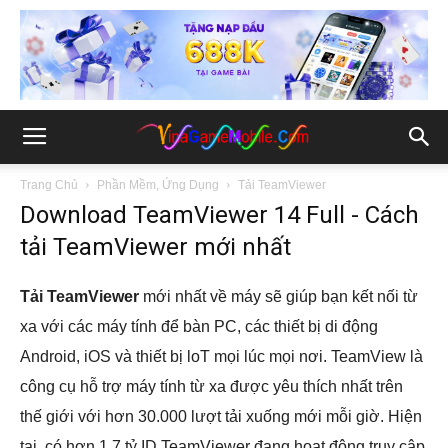
Trang Chủ
Phần Mềm, Ứng Dụng
Tải TeamViewer
Download TeamViewer 14 Full - Cách
tải TeamViewer mới nhất
Tải TeamViewer
mới nhất về máy sẽ giúp bạn kết nối từ
xa với các máy tính để bàn PC, các thiết bị di động
Android, iOS và thiết bị loT mọi lúc mọi nơi. TeamView là
công cụ hỗ trợ máy tính từ xa được yêu thích nhất trên
thế giới với hơn 30.000 lượt tải xuống mới mỗi giờ. Hiện
tại, có hơn 1,7 tỷ ID TeamViewer đang hoạt động truy cập