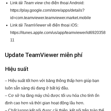
Link
tải Team view
cho điện thoại Android:
https://play.google.com/store/apps/details?
id=com.teamviewer.teamviewer.market.mobile
Link
tải TeamViewer
về điện thoại iOS:
https://itunes.apple.com/us/app/teamviewer/id6920358
11
Update TeamViewer miễn phí
Hiệu suất
– Hiệu suất tốt hơn với băng thông thấp hơn giúp bạn
luôn sẵn sàng dù đang ở bất kỳ đâu.
– Cơ sở hạ tầng máy chủ được tối ưu hóa cho tính ổn
định cao hơn và thời gian hoạt động lâu hơn.
– Chất lượng kết nối được cải thiện, kết nối trên toàn thế