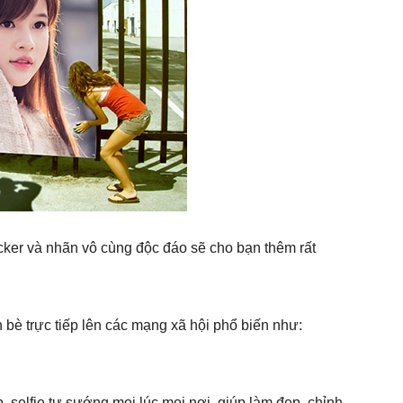
icker và nhãn vô cùng độc đáo sẽ cho bạn thêm rất
 bè trực tiếp lên các mạng xã hội phổ biến như:
 selfie tự sướng mọi lúc mọi nơi, giúp làm đẹp, chỉnh