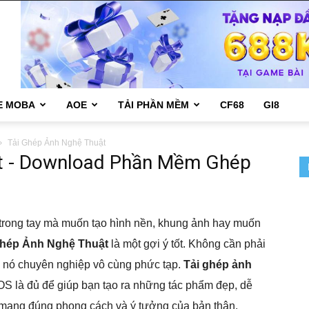
E MOBA
AOE
TẢI PHẦN MỀM
CF68
GI8
Tải Ghép Ảnh Nghệ Thuật
t - Download Phần Mềm Ghép
rong tay mà muốn tạo hình nền, khung ảnh hay muốn
hép Ảnh Nghệ Thuật
là một gợi ý tốt. Không cần phải
g nó chuyên nghiệp vô cùng phức tạp.
Tải ghép ảnh
iOS là đủ để giúp bạn tạo ra những tác phẩm đẹp, dễ
, mang đúng phong cách và ý tưởng của bản thân.