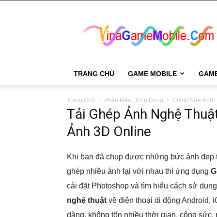
VinaGame
Mobile
TRANG CHỦ
GAME MOBILE
GAM
Trang Chủ
Phần Mềm, Ứng Dụng
Chỉnh Sửa Ảnh
Tải Ghép Ảnh Nghệ Thuậ
Ảnh 3D Online
Khi bạn đã chụp được những bức ảnh đẹp t
ghép nhiều ảnh lại với nhau thì ứng dụng
G
cài đặt Photoshop và tìm hiểu cách sử dụn
nghệ thuật
về điện thoại di động Android, 
dàng, không tốn nhiều thời gian, công sức