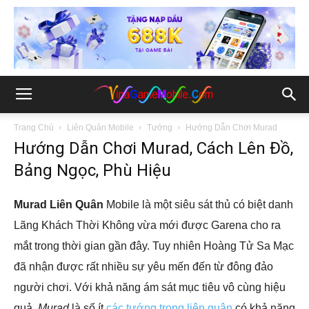
Trang Chủ
Liên Quân Mobile
Tướng
Hướng Dẫn Chơi Murad
Hướng Dẫn Chơi Murad, Cách Lên Đồ,
Bảng Ngọc, Phù Hiệu
Murad Liên Quân
Mobile là một siêu sát thủ có biệt danh
Lãng Khách Thời Không vừa mới được Garena cho ra
mắt trong thời gian gần đây. Tuy nhiên Hoàng Tử Sa Mạc
đã nhận được rất nhiều sự yêu mến đến từ đông đảo
người chơi. Với khả năng ám sát mục tiêu vô cùng hiệu
quả,
Murad
là số ít
các tướng trong liên quân
có khả năng