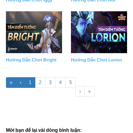
Hướng Dẫn Chơi Bright
Hướng Dẫn Chơi Lorion
«
‹
1
2
3
4
5
›
»
Mời bạn để lại vài dòng bình luận: