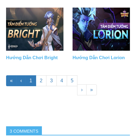
Hướng Dẫn Chơi Bright
Hướng Dẫn Chơi Lorion
«
‹
1
2
3
4
5
›
»
3 COMMENTS