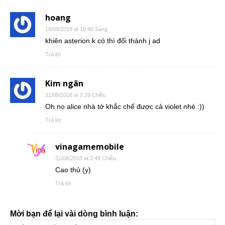
hoang
18/09/2018 at 10:40 Sáng
khiên asterion k có thì đổi thành j ad
Trả lời
Kim ngân
31/08/2018 at 2:29 Chiều
Oh no alice nhà tớ khắc chế được cả violet nhé :))
Trả lời
vinagamemobile
31/08/2018 at 2:49 Chiều
Cao thủ (y)
Trả lời
Mời bạn để lại vài dòng bình luận: