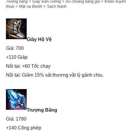
Trượng băng > Giày kiên cường > Áo choàng băng giá > Khiên huyền
thoại > Mặt nạ Berith > Sách thánh
Giày Hộ Vệ
Giá: 700
+110 Giáp
Nội tại: +60 Tốc chạy
Nội tại: Giảm 15% sát thương vật lý gánh chịu.
Trượng Băng
Giá: 1780
+140 Công phép