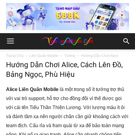
Trang Chủ
Liên Quân Mobile
Tướng
Hướng Dẫn Chơi Alice
Hướng Dẫn Chơi Alice, Cách Lên Đồ,
Bảng Ngọc, Phù Hiệu
Alice Liên Quân Mobile
là một trong số ít tướng trợ thủ
với vai trò support, hỗ trợ cho đồng đội vì thế được gọi
với cái tên Tiểu Thần Thiện Lương. Với lượng máu ít ỏi
và đánh tầm xa nên người chân cần giữ khoảng cách với
team địch. Cấu rỉa và fram quái từ xa để bảo toàn mạng
sống. Khi nổ ra giao tranh,
Alice
cần nhanh chóng tiến