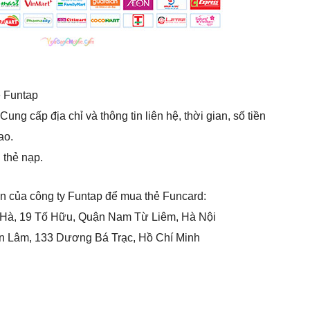
ẻ Funtap
ung cấp địa chỉ và thông tin liên hệ, thời gian, số tiền
ao.
 thẻ nạp.
ện của công ty Funtap để mua thẻ Funcard:
y Hà, 19 Tố Hữu, Quận Nam Từ Liêm, Hà Nội
ễn Lâm, 133 Dương Bá Trạc, Hồ Chí Minh