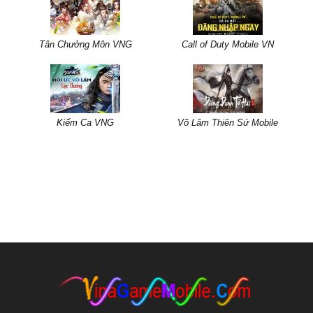
Tân Chưởng Môn VNG
Call of Duty Mobile VN
Kiếm Ca VNG
Võ Lâm Thiên Sứ Mobile