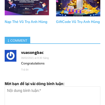
Nạp Thẻ Vũ Trụ Anh Hùng
GiftCode Vũ Trụ Anh Hùng
1 COMMENT
vuasongbac
06/02/2021 at 8:30 Sáng
Congratulations
Trả lời
Mời bạn để lại vài dòng bình luận: