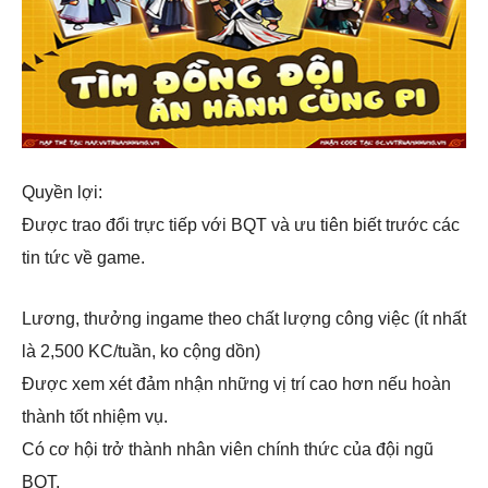
Quyền lợi:
Được trao đổi trực tiếp với BQT và ưu tiên biết trước các
tin tức về game.
Lương, thưởng ingame theo chất lượng công việc (ít nhất
là 2,500 KC/tuần, ko cộng dồn)
Được xem xét đảm nhận những vị trí cao hơn nếu hoàn
thành tốt nhiệm vụ.
Có cơ hội trở thành nhân viên chính thức của đội ngũ
BQT.