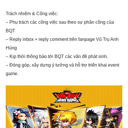
Trách nhiệm & Công việc:
– Phụ trách các công việc sau theo sự phân công của
BQT
– Reply inbox + reply comment trên fanpage Vũ Trụ Anh
Hùng
– Kịp thời thông báo tới BQT các vấn đề phát sinh.
– Đóng góp, xây dựng ý tưởng và hỗ trợ triển khai event
game.