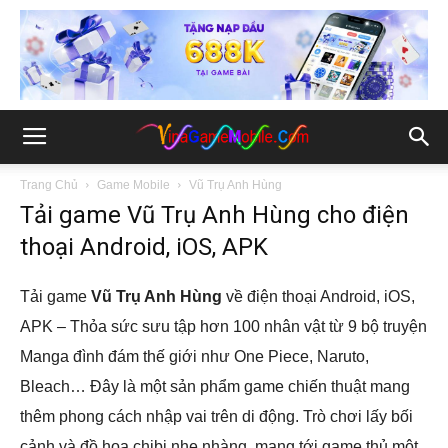
Trang Chủ
Game Mobile
Vũ Trụ Anh Hùng
Tải game Vũ Trụ Anh Hùng cho điện
thoại Android, iOS, APK
Tải game
Vũ Trụ Anh Hùng
về điện thoại Android, iOS,
APK – Thỏa sức sưu tập hơn 100 nhân vật từ 9 bộ truyện
Manga đình đám thế giới như One Piece, Naruto,
Bleach… Đây là một sản phẩm game chiến thuật mang
thêm phong cách nhập vai trên di động. Trò chơi lấy bối
cảnh và đồ họa chibi nhẹ nhàng, mang tới game thủ một