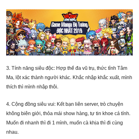
3. Tính năng siêu độc: Hợp thể đa vũ trụ, thức tỉnh Tâm
Ma, lột xác thành người khác. Khắc nhập khắc xuất, mình
thích thì mình nhập thôi.
4. Cộng đồng siêu vui: Kết bạn liên server, trò chuyện
không biên giới, thỏa mái show hàng, tự tin khoe cá tính.
Muốn đi nhanh thì đi 1 mình, muốn cà khịa thì đi cùng
nhau.