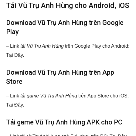
Tải Vũ Trụ Anh Hùng cho Android, iOS
Download Vũ Trụ Anh Hùng trên Google
Play
– Link
tải Vũ Trụ Anh Hùng
trên Google Play cho Android:
Tại Đây.
Download Vũ Trụ Anh Hùng trên App
Store
– Link
tải game Vũ Trụ Anh Hùng
trên App Store cho iOS:
Tại Đây.
Tải game Vũ Trụ Anh Hùng APK cho PC