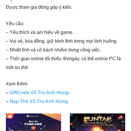
Được tham gia đóng góp ý kiến.
Yêu cầu:
– Yêu thích và am hiểu về game.
– Vui vẻ, hòa đồng, giữ bình tĩnh trong mọi tình huống.
– Nhiệt tình và có trách nhiệm trong công việc.
– Thời gian online tối thiểu 4h/ngày, có thể online PC là
một lợi thế.
Xem thêm:
–
GiftCode Vũ Trụ Anh Hùng
.
–
Nạp Thẻ Vũ Trụ Anh Hùng
.