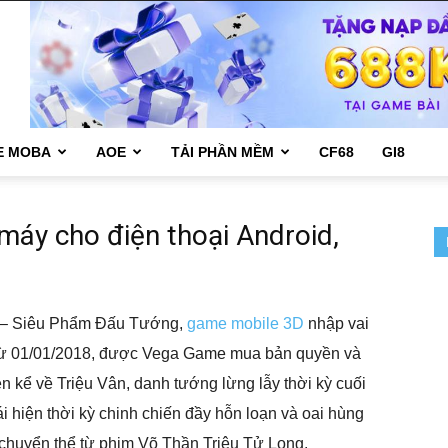
E MOBA
AOE
TẢI PHẦN MỀM
CF68
GI8
máy cho điện thoại Android,
OS – Siêu Phẩm Đấu Tướng,
game mobile 3D
nhập vai
 Từ 01/01/2018, được Vega Game mua bản quyền và
n kể về Triệu Vân, danh tướng lừng lẫy thời kỳ cuối
 hiện thời kỳ chinh chiến đầy hỗn loạn và oai hùng
 chuyển thể từ phim Võ Thần Triệu Tử Long.