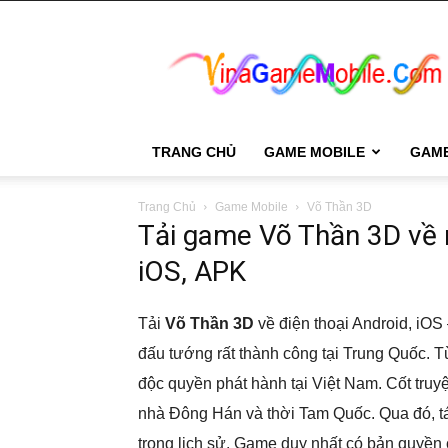
VinaGame
Mobile
TRANG CHỦ
GAME MOBILE
GAM
Trang Chủ
Game Mobile
Võ Thần 3D
Tải game Võ Thần 3D về 
iOS, APK
Tải
Võ Thần 3D
về điện thoại Android, i
đấu tướng rất thành công tại Trung Quốc.
độc quyền phát hành tại Việt Nam. Cốt truyệ
nhà Đông Hán và thời Tam Quốc. Qua đó, tái
trong lịch sử. Game duy nhất có bản quyền