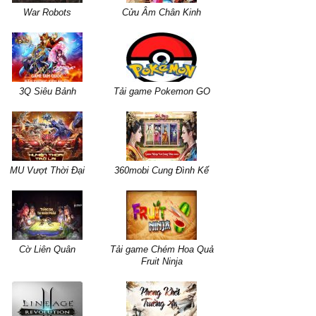
War Robots
Cửu Âm Chân Kinh
3Q Siêu Bảnh
Tải game Pokemon GO
MU Vượt Thời Đại
360mobi Cung Đình Kế
Cờ Liên Quân
Tải game Chém Hoa Quả
Fruit Ninja