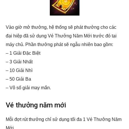
Vào giờ mở thưởng, hệ thống sẽ phát thưởng cho các
đại hiệp đã sử dụng Vé Thưởng Năm Mới trước đó tại
máy chủ. Phần thưởng phát sẽ ngẫu nhiên bao gồm:
– 1 Giải Đặc Biệt
– 3 Giải Nhất
– 10 Giải Nhì
– 50 Giải Ba
– Vô số giải may mắn.
Vé thưởng năm mới
Mỗi đợt rút thưởng chỉ sử dụng tối đa 1 Vé Thưởng Năm
Mới.