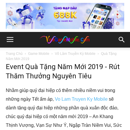
Trang Chủ
Game Mobile
Võ Lâm Truyền Kỳ Mobile
Quà Tặng
Năm Mới 2019
Event Quà Tặng Năm Mới 2019 - Rút
Thăm Thưởng Nguyên Tiêu
Nhằm giúp quý đại hiệp có thêm nhiều niềm vui trong
những ngày Tết ấm áp,
Vo Lam Truyen Ky Mobile
sẽ
dành tặng quý đại hiệp những phần quà xuân độc đáo,
chúc quý đại hiệp có một năm mới 2019 – An Khang
Thịnh Vượng, Vạn Sự Như Ý, Ngập Tràn Niềm Vui, Sức