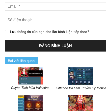
Lưu thông tin của bạn cho lần bình luận tiếp theo?
Bài viết liên quan
Duyên Tình Mùa Valentine
Giftcode Võ Lâm Truyền Kỳ Mobile