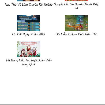
Nguyệt Lão Se Duyên Thoát Kiếp
Nạp Thẻ Võ Lâm Truyền Kỳ Mobile
FA
Ưu Đãi Ngày Xuân 2019
Đối Liễn Xuân – Đuổi Niên Thú
Tết Bang Hội, Tao Ngộ Đoàn Viên
Ring Quà