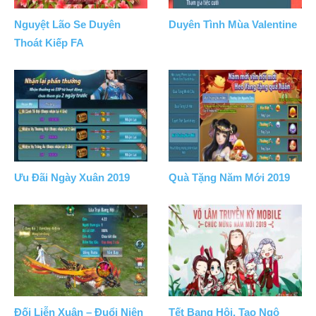
Nguyệt Lão Se Duyên
Duyên Tình Mùa Valentine
Thoát Kiếp FA
Ưu Đãi Ngày Xuân 2019
Quà Tặng Năm Mới 2019
Đối Liễn Xuân – Đuổi Niên
Tết Bang Hội, Tao Ngộ