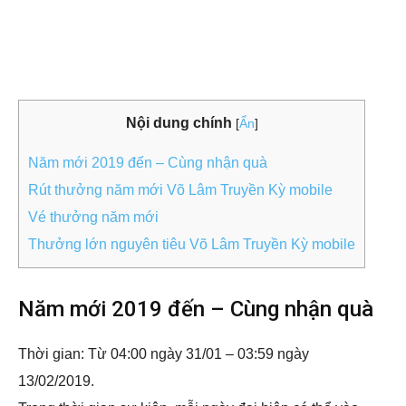
Nội dung chính
[
Ẩn
]
Năm mới 2019 đến – Cùng nhận quà
Rút thưởng năm mới Võ Lâm Truyền Kỳ mobile
Vé thưởng năm mới
Thưởng lớn nguyên tiêu Võ Lâm Truyền Kỳ mobile
Năm mới 2019 đến – Cùng nhận quà
Thời gian: Từ 04:00 ngày 31/01 – 03:59 ngày
13/02/2019.