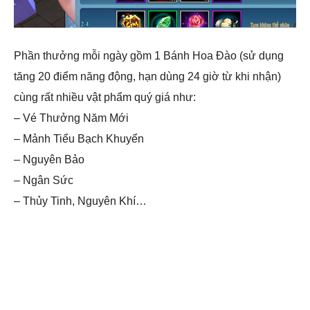
Phần thưởng mỗi ngày gồm 1 Bánh Hoa Đào (sử dụng
tăng 20 điểm năng động, hạn dùng 24 giờ từ khi nhận)
cùng rất nhiều vật phẩm quý giá như:
– Vé Thưởng Năm Mới
– Mảnh Tiểu Bạch Khuyển
– Nguyên Bảo
– Ngân Sức
– Thủy Tinh, Nguyên Khí…