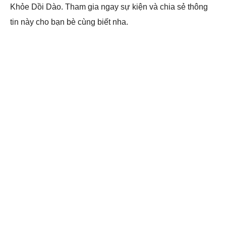
Khỏe Dồi Dào. Tham gia ngay sự kiện và chia sẻ thông
tin này cho bạn bè cùng biết nha.