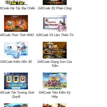
ftCode Hải Tặc Đại Chiến
GiftCode 3Q Phản Công
iftCode Thức Tỉnh HAKI
GiftCode Võ Lâm Thiên Tử
GiftCode Kiếm Hồn 3D
GiftCode Giang Sơn Của
Trẫm
iftCode Tân Trường Sinh
GiftCode Tiên Kiếm Kỳ
Quyết
Hiệp