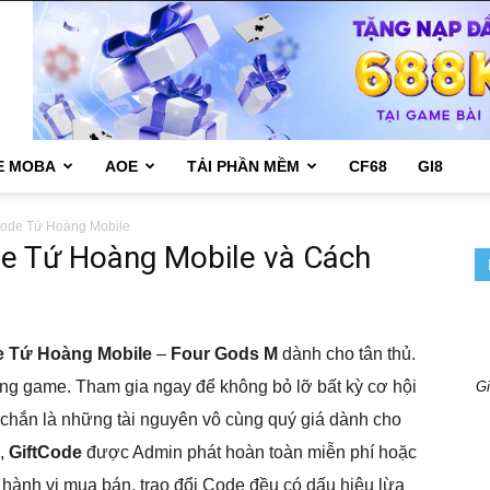
E MOBA
AOE
TẢI PHẦN MỀM
CF68
GI8
Code Tứ Hoàng Mobile
e Tứ Hoàng Mobile và Cách
e Tứ Hoàng Mobile
–
Four Gods M
dành cho tân thủ.
g game. Tham gia ngay để không bỏ lỡ bất kỳ cơ hội
Gi
hắn là những tài nguyên vô cùng quý giá dành cho
g,
GiftCode
được Admin phát hoàn toàn miễn phí hoặc
 hành vi mua bán, trao đổi Code đều có dấu hiệu lừa