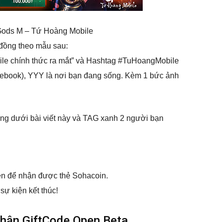
Gods M – Tứ Hoàng Mobile
 đồng theo mẫu sau:
le chính thức ra mắt” và Hashtag #TuHoangMobile
cebook), YYY là nơi bạn đang sống. Kèm 1 bức ảnh
ng dưới bài viết này và TAG xanh 2 người bạn
ện để nhận được thẻ Sohacoin.
sự kiện kết thúc!
nhận GiftCode Open Beta