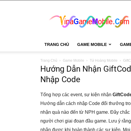
VinaGame
Mobile
TRANG CHỦ
GAME MOBILE
GAM
Trang Chủ
Game Mobile
Tứ Hoàng Mobile
Gift
Hướng Dẫn Nhận GiftCod
Nhập Code
Tổng hợp các event, sự kiện nhận
GiftCod
Hướng dẫn cách nhập Code đổi thưởng tron
nhận quà nào đến từ NPH game. Đây chắc c
người chơi giai đoạn đầu game. Lưu ý rằn
nhận được khi hoàn thành các sự kiện. Mọi