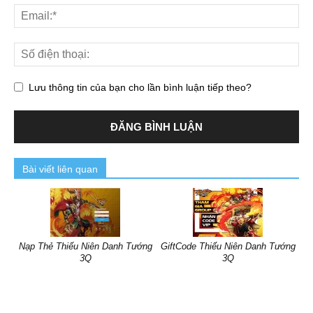
Lưu thông tin của bạn cho lần bình luận tiếp theo?
Bài viết liên quan
Nạp Thẻ Thiếu Niên Danh Tướng
GiftCode Thiếu Niên Danh Tướng
3Q
3Q