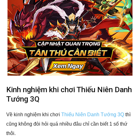
Kinh nghiệm khi chơi Thiếu Niên Danh
Tướng 3Q
Về kinh nghiệm khi chơi
Thiếu Niên Danh Tướng 3Q
thì
cũng không đòi hỏi quá nhiều đâu chỉ cần biết 1 số thứ
thôi.