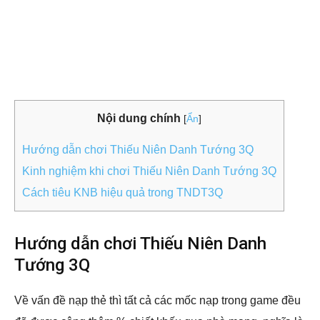
Nội dung chính
[
Ẩn
]
Hướng dẫn chơi Thiếu Niên Danh Tướng 3Q
Kinh nghiệm khi chơi Thiếu Niên Danh Tướng 3Q
Cách tiêu KNB hiệu quả trong TNDT3Q
Hướng dẫn chơi Thiếu Niên Danh
Tướng 3Q
Về vấn đề nạp thẻ thì tất cả các mốc nạp trong game đều