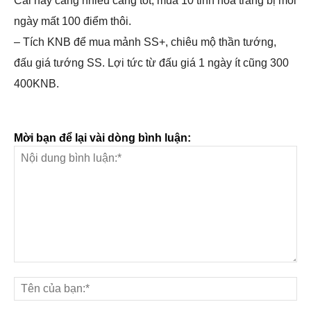
Cái này càng nhiều càng tốt, mua 10 tinh hoa trang bị mỗi
ngày mất 100 điểm thôi.
– Tích KNB để mua mảnh SS+, chiêu mộ thần tướng,
đấu giá tướng SS. Lợi tức từ đấu giá 1 ngày ít cũng 300
400KNB.
Mời bạn để lại vài dòng bình luận: