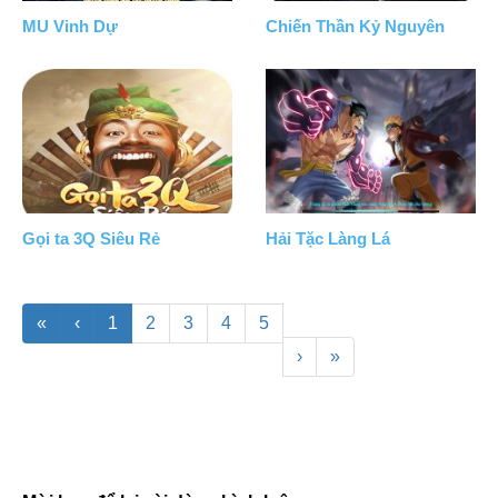
MU Vinh Dự
Chiến Thần Kỷ Nguyên
Gọi ta 3Q Siêu Rẻ
Hải Tặc Làng Lá
«
‹
1
2
3
4
5
›
»