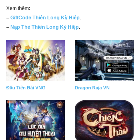
Xem thêm:
–
GiftCode Thiên Long Kỳ Hiệp
.
–
Nạp Thẻ Thiên Long Kỳ Hiệp
.
Đấu Tiên Đài VNG
Dragon Raja VN