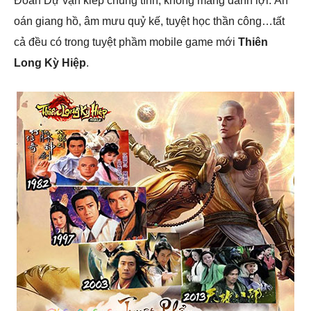
Đoàn Dự vạn kiếp chung tình, không màng danh lợi. Ân
oán giang hồ, âm mưu quỷ kế, tuyệt học thần công…tất
cả đều có trong tuyệt phầm mobile game mới
Thiên
Long Kỳ Hiệp
.