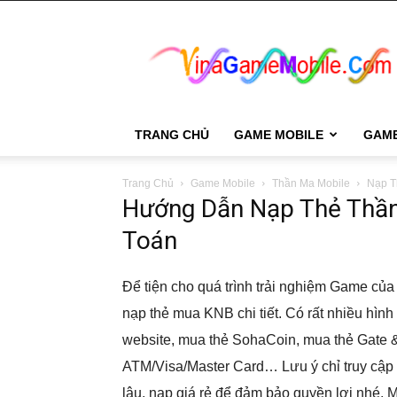
VinaGame
Mobile
TRANG CHỦ
GAME MOBILE
GAM
Trang Chủ
Game Mobile
Thần Ma Mobile
Nạp T
Hướng Dẫn Nạp Thẻ Thần
Toán
Để tiện cho quá trình trải nghiệm Game củ
nạp thẻ mua KNB chi tiết. Có rất nhiều hình 
website, mua thẻ SohaCoin, mua thẻ Gate &
ATM/Visa/Master Card… Lưu ý chỉ truy cập 
lậu, nạp giá rẻ để đảm bảo quyền lợi nhé. M