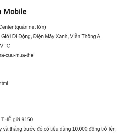
a Mobile
enter (quán net lớn)
 Giới Di Động, Điện Máy Xanh, Viễn Thông A
inVTC
/tra-cuu-mua-the
html
Á THẺ gửi 9150
y và tháng trước đó có tiêu dùng 10.000 đồng trở lên