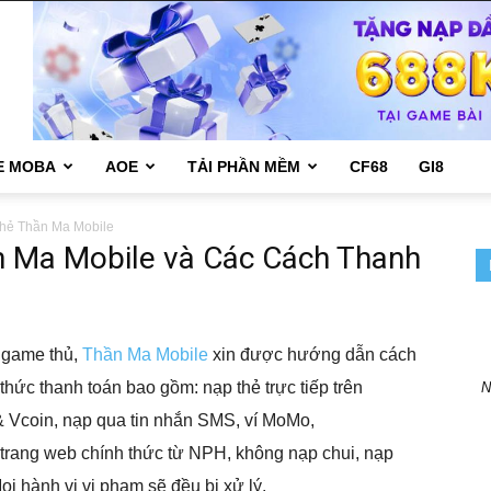
E MOBA
AOE
TẢI PHẦN MỀM
CF68
GI8
hẻ Thần Ma Mobile
 Ma Mobile và Các Cách Thanh
a game thủ,
Thần Ma Mobile
xin được hướng dẫn cách
thức thanh toán bao gồm: nạp thẻ trực tiếp trên
N
 Vcoin, nạp qua tin nhắn SMS, ví MoMo,
trang web chính thức từ NPH, không nạp chui, nạp
ọi hành vi vi phạm sẽ đều bị xử lý.