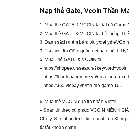
Nạp thẻ Gate, Vcoin Thần M
1. Mua thẻ GATE & VCOIN tại tất cả Game C
2. Mua thẻ GATE & VCOIN tại hệ thống Thế
3. Danh sách điểm bán: bit.ly/dailytheVCo
3. Tra cứu địa điểm quán net bán thẻ: bit.ly
5. Mua Thẻ GATE & VCOIN tại:
– https://shopee.vn/search/?keyword=vcoin
– https://thanhtoanonline.vn/mua-the-game.
– https://365.vtcpay.vn/ma-the-game-161
6. Mua thẻ VCOIN qua tin nhắn Viettel:
– Soạn tin theo cú pháp: VCOIN MỆNH GI
Chú ý: Sim phải được kích hoạt trên 30 ngà
từ tài khoản chính