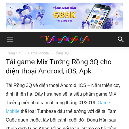
Trang Chủ
Game Mobile
Rồng 3Q
Tải game Mix Tướng Rồng 3Q cho
điện thoại Android, iOS, Apk
Tải Rồng 3Q về điện thoại Android, iOS – Nắm thiên cơ,
định thiên hạ. Đây hứa hẹn sẽ là siêu phẩm game MIX
Tướng mới nhất ra mắt trong tháng 01/2019.
Game
Mobile
thể loại Turnbase đấu thẻ tướng với đề tài Tam
Quốc quen thuộc, lấy bối cảnh cuối đời Đông Hán sau
chiến dịch Giặc Khăn Vàng nổi loạn. Game có hệ thần