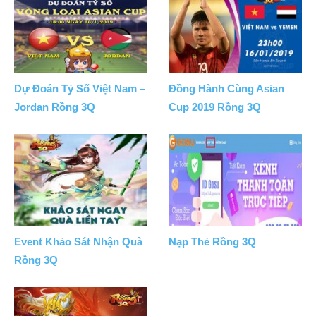
Dự Đoán Tỷ Số Việt Nam –
Đồng Hành Cùng Asian
Jordan Rồng 3Q
Cup 2019 Rồng 3Q
Event Khảo Sát Nhận Quà
Nạp Thẻ Rồng 3Q
Rồng 3Q