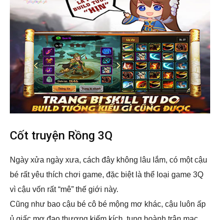
Cốt truyện Rồng 3Q
Ngày xửa ngày xưa, cách đây không lâu lắm, có một cậu
bé rất yêu thích chơi game, đặc biệt là thể loại game 3Q
vì cậu vốn rất “mê” thế giới này.
Cũng như bao cậu bé cô bé mộng mơ khác, cậu luôn ấp
ủ giấc mơ đao thương kiếm kích, tung hoành trận mạc