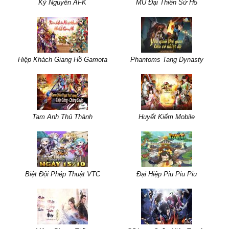
Kỷ Nguyên AFK
MU Đại Thiên Sứ H5
Hiệp Khách Giang Hồ Gamota
Phantoms Tang Dynasty
Tam Anh Thủ Thành
Huyết Kiếm Mobile
Biệt Đội Phép Thuật VTC
Đại Hiệp Piu Piu Piu