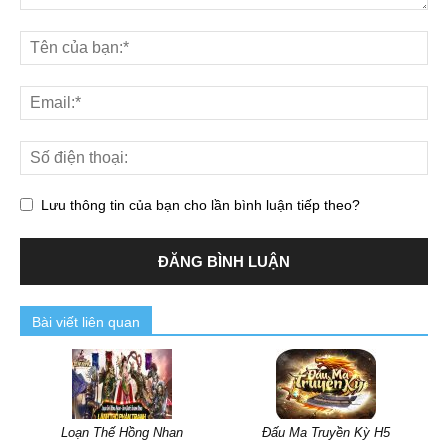
Lưu thông tin của bạn cho lần bình luận tiếp theo?
Bài viết liên quan
Loạn Thế Hồng Nhan
Đấu Ma Truyền Kỳ H5