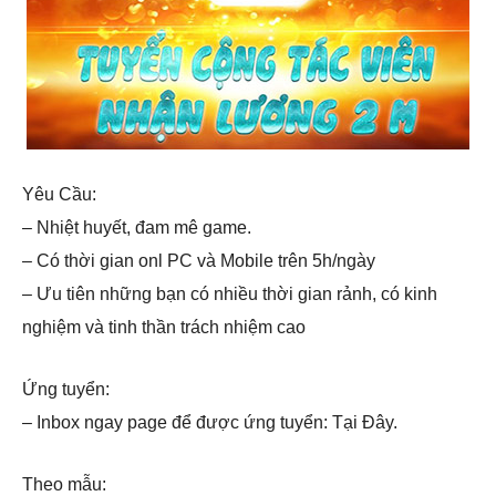
Yêu Cầu:
– Nhiệt huyết, đam mê game.
– Có thời gian onl PC và Mobile trên 5h/ngày
– Ưu tiên những bạn có nhiều thời gian rảnh, có kinh
nghiệm và tinh thần trách nhiệm cao
Ứng tuyển:
– Inbox ngay page để được ứng tuyển: Tại Đây.
Theo mẫu: