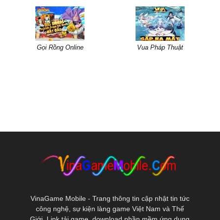
Gọi Rồng Online
Vua Pháp Thuật
VinaGame Mobile - Trang thông tin cập nhật tin tức
công nghệ, sự kiện làng game Việt Nam và Thế
Giới. Link tải game, download phần mềm ứng dụng