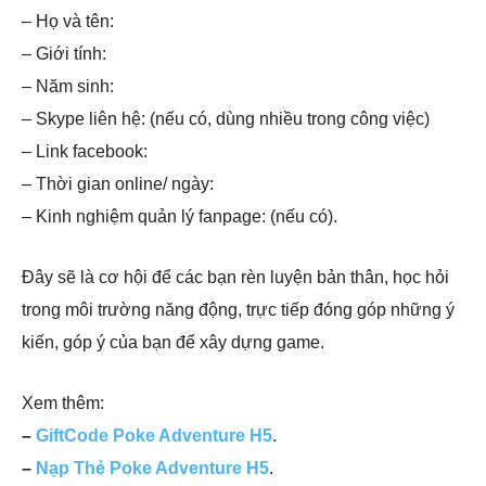
– Họ và tên:
– Giới tính:
– Năm sinh:
– Skype liên hệ: (nếu có, dùng nhiều trong công việc)
– Link facebook:
– Thời gian online/ ngày:
– Kinh nghiệm quản lý fanpage: (nếu có).
Đây sẽ là cơ hội để các bạn rèn luyện bản thân, học hỏi
trong môi trường năng động, trực tiếp đóng góp những ý
kiến, góp ý của bạn để xây dựng game.
Xem thêm:
–
GiftCode Poke Adventure H5
.
–
Nạp Thẻ Poke Adventure H5
.