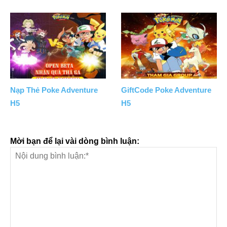
Nạp Thẻ Poke Adventure
GiftCode Poke Adventure
H5
H5
Mời bạn để lại vài dòng bình luận: