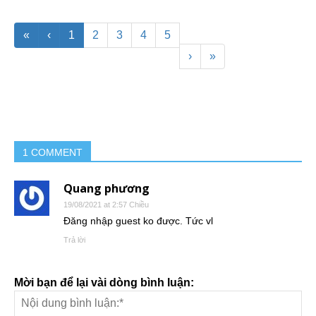
«
‹
1
2
3
4
5
›
»
1 COMMENT
Quang phương
19/08/2021 at 2:57 Chiều
Đăng nhập guest ko được. Tức vl
Trả lời
Mời bạn để lại vài dòng bình luận: