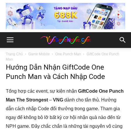
Trang Chủ
Game Mobile
One Punch Man
GiftCode One Punch
Man
Hướng Dẫn Nhận GiftCode One
Punch Man và Cách Nhập Code
Tổng hợp các event, sự kiện nhận
GiftCode One Punch
Man The Strongest
–
VNG
dành cho tân thủ. Hướng
dẫn cách nhập Code đổi thưởng trong game. Tham gia
ngay để không bỏ lỡ bất kỳ cơ hội nhận quà nào đến từ
NPH game. Đây chắc chắn là những tài nguyên vô cùng