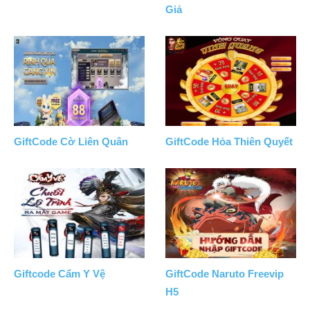
Giả
GiftCode Cờ Liên Quân
GiftCode Hỏa Thiên Quyết
Giftcode Cẩm Y Vệ
GiftCode Naruto Freevip
H5