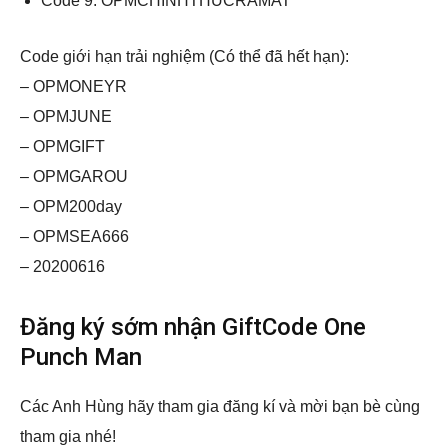
Code 9: OPMCHINHTHUCRAMAT
Code giới hạn trải nghiệm (Có thể đã hết hạn):
– OPMONEYR
– OPMJUNE
– OPMGIFT
– OPMGAROU
– OPM200day
– OPMSEA666
– 20200616
Đăng ký sớm nhận GiftCode One
Punch Man
Các Anh Hùng hãy tham gia đăng kí và mời bạn bè cùng
tham gia nhé!