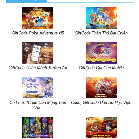
GiftCode Poke Adventure H5
GiftCode Thần Thú Đại Chiến
GiftCode Thiên Mệnh Trường An
GiftCode GunGun Mobile
Code, GiftCode Cửu Mộng Tiên
Code, GiftCode Hồn Sư Học Viện
Vực