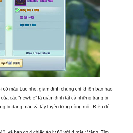
ị có màu Lục nhé, giám định chúng chỉ khiến bạn hao
ủa các “newbie” là giám định tất cả những trang bị
rang bị đang mặc và tẩy luyện từng dòng một. Điều đó
0, và bạn có 4 chiếc áo lv 60 với 4 màu: Vàng, Tím,