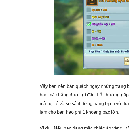
Vậy bạn nên bán quách ngay những trang b
bạc mà chẳng được gì đâu. Lỗi thường gặp c
mà họ có và so sánh từng trang bị cũ với t
làm cho bạn hao phí 1 khoảng bạc lớn.
Ví dụ : Nếu bạn đang mặc chiếc áo vàng LV4