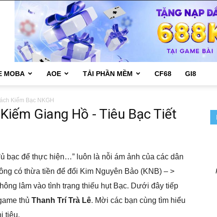
E MOBA
AOE
TẢI PHẦN MỀM
CF68
GI8
ách Kiếm Bạc NKGH
Kiếm Giang Hồ - Tiêu Bạc Tiết
ủ bạc để thực hiện…” luôn là nỗi ám ảnh của các dân
ông có thừa tiền để đổi Kim Nguyên Bảo (KNB) – >
hông lâm vào tình trạng thiếu hụt Bạc. Dưới đây tiếp
 game thủ
Thanh Trí Trà Lê
. Mời các bạn cùng tìm hiểu
 tiêu.