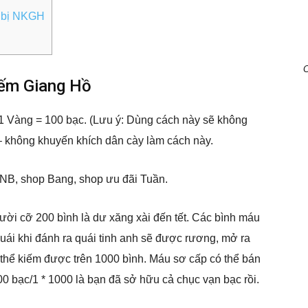
g bị NKGH
C
iếm Giang Hồ
 1 Vàng = 100 bạc. (Lưu ý: Dùng cách này sẽ không
– không khuyến khích dân cày làm cách này.
KNB, shop Bang, shop ưu đãi Tuần.
gười cỡ 200 bình là dư xăng xài đến tết. Các bình máu
quái khi đánh ra quái tinh anh sẽ được rương, mở ra
thể kiếm được trên 1000 bình. Máu sơ cấp có thể bán
0 bạc/1 * 1000 là bạn đã sở hữu cả chục vạn bạc rồi.