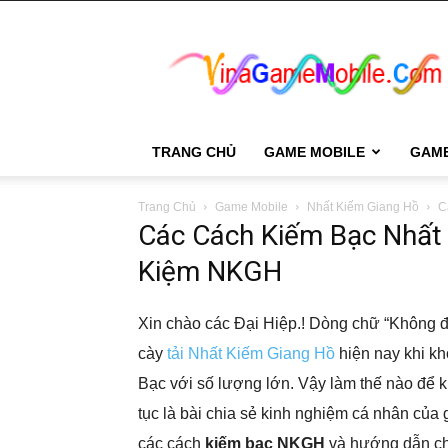
VinaGame
Mobile
TRANG CHỦ
GAME MOBILE
GAM
Trang Chủ
Game Mobile
Nhất Kiếm Giang Hồ
C
Các Cách Kiếm Bạc Nhất 
Kiệm NKGH
Xin chào các Đại Hiệp.! Dòng chữ “Không đ
cày
tải Nhất Kiếm Giang Hồ
hiện nay khi kh
Bạc với số lượng lớn. Vậy làm thế nào để k
tục là bài chia sẻ kinh nghiệm cá nhân của
các cách
kiếm bạc NKGH
và hướng dẫn chi