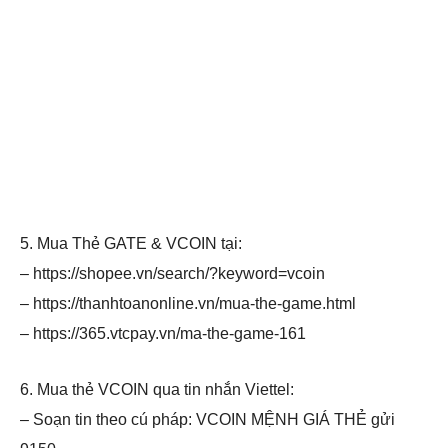
5. Mua Thẻ GATE & VCOIN tại:
– https://shopee.vn/search/?keyword=vcoin
– https://thanhtoanonline.vn/mua-the-game.html
– https://365.vtcpay.vn/ma-the-game-161
6. Mua thẻ VCOIN qua tin nhắn Viettel:
– Soạn tin theo cú pháp: VCOIN MỆNH GIÁ THẺ gửi