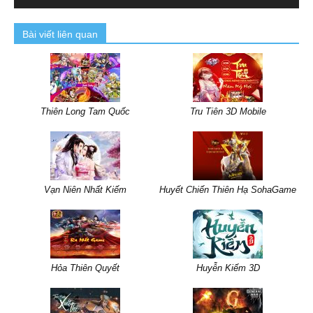
Bài viết liên quan
Thiên Long Tam Quốc
Tru Tiên 3D Mobile
Vạn Niên Nhất Kiếm
Huyết Chiến Thiên Hạ SohaGame
Hỏa Thiên Quyết
Huyễn Kiếm 3D