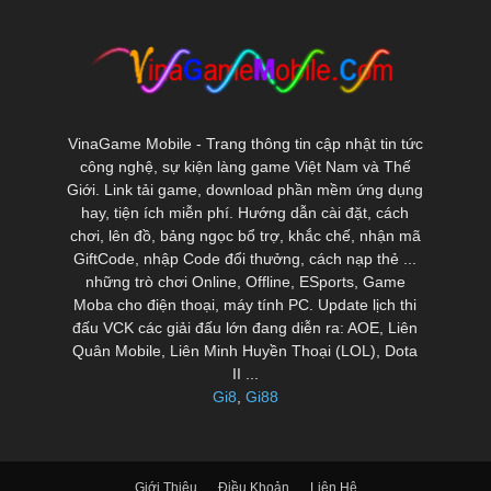
VinaGame Mobile - Trang thông tin cập nhật tin tức
công nghệ, sự kiện làng game Việt Nam và Thế
Giới. Link tải game, download phần mềm ứng dụng
hay, tiện ích miễn phí. Hướng dẫn cài đặt, cách
chơi, lên đồ, bảng ngọc bổ trợ, khắc chế, nhận mã
GiftCode, nhập Code đổi thưởng, cách nạp thẻ ...
những trò chơi Online, Offline, ESports, Game
Moba cho điện thoại, máy tính PC. Update lịch thi
đấu VCK các giải đấu lớn đang diễn ra: AOE, Liên
Quân Mobile, Liên Minh Huyền Thoại (LOL), Dota
II ...
Gi8
,
Gi88
Giới Thiệu
Điều Khoản
Liên Hệ