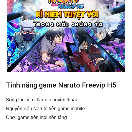
Tính năng game Naruto Freevip H5
Sống lại ký ức Naruto huyền thoại
Nguyên Bản Naruto trên game mobile
Chơi game trên mọi nền tảng