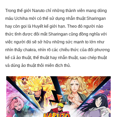
Trong thế giới Naruto chỉ những thành viên mang dòng
máu Uchiha mới có thể sử dụng nhẫn thuật Sharingan
hay còn gọi là Huyết kế giới hạn. Theo đó người nào
thức tỉnh được đôi mắt Sharingan cũng đồng nghĩa với
việc người đó sẽ sở hữu những sức mạnh to lớn như
nhìn thấy chakra, nhìn rõ các chiêu thức của đối phương
kể cả ảo thuật, thể thuật hay nhẫn thuật, sao chép thuật
và dùng ảo thuật thôi miên địch thủ.