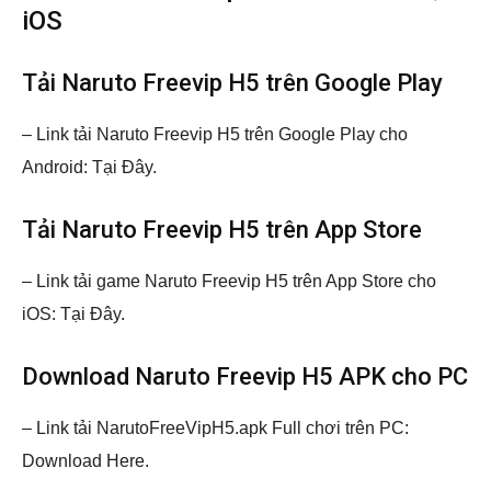
iOS
Tải Naruto Freevip H5 trên Google Play
– Link tải Naruto Freevip H5 trên Google Play cho
Android: Tại Đây.
Tải Naruto Freevip H5 trên App Store
– Link tải game Naruto Freevip H5 trên App Store cho
iOS: Tại Đây.
Download Naruto Freevip H5 APK cho PC
– Link tải NarutoFreeVipH5.apk Full chơi trên PC:
Download Here.