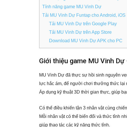
Tính năng game MU Vinh Dự
Tải MU Vinh Dự Funtap cho Android, iOS
Tải MU Vinh Dự trên Google Play
Tải MU Vinh Dự trên App Store
Download MU Vinh Dự APK cho PC
Giới thiệu game MU Vinh Dự
MU Vinh Dự đã thực sự hồi sinh nguyên vẹn
lực hắc ám, để người chơi thưởng thức lại n
Áp dụng kỹ thuật 3D thời gian thực, giúp bạ
Có thể điều khiển tận 3 nhân vật cùng chiến
Mỗi nhân vật có thể biến đổi và thức tỉnh nh
giúp thao tác các kỹ năng thức tỉnh.