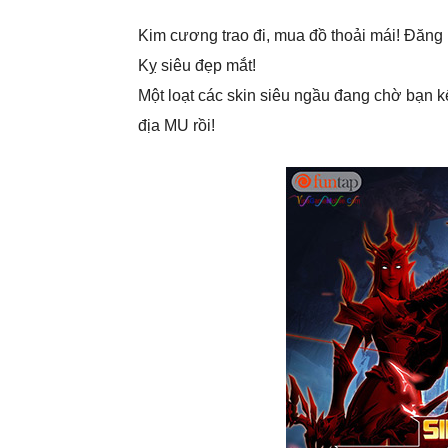
Kim cương trao đi, mua đồ thoải mái! Đăng 
Kỵ siêu đẹp mắt!
Một loạt các skin siêu ngầu đang chờ bạn kế
địa MU rồi!