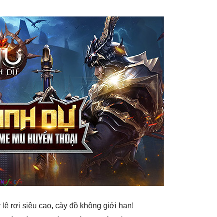
lệ rơi siêu cao, cày đồ không giới hạn!