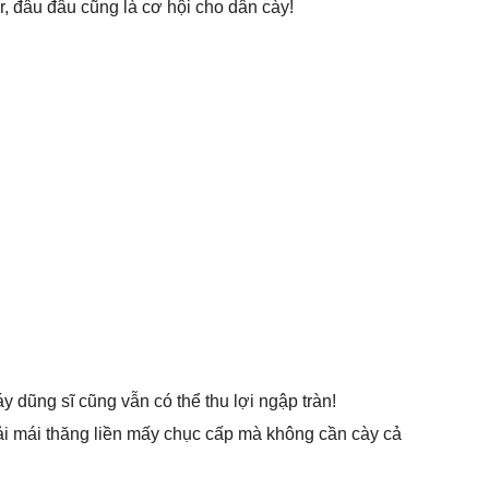
er, đâu đâu cũng là cơ hội cho dân cày!
 dũng sĩ cũng vẫn có thể thu lợi ngập tràn!
hoải mái thăng liền mấy chục cấp mà không cần cày cả