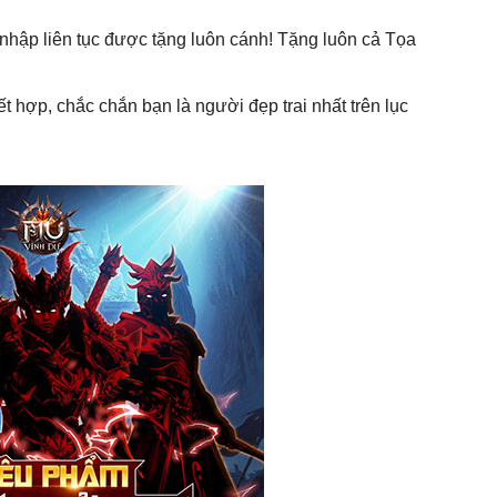
nhập liên tục được tặng luôn cánh! Tặng luôn cả Tọa
t hợp, chắc chắn bạn là người đẹp trai nhất trên lục