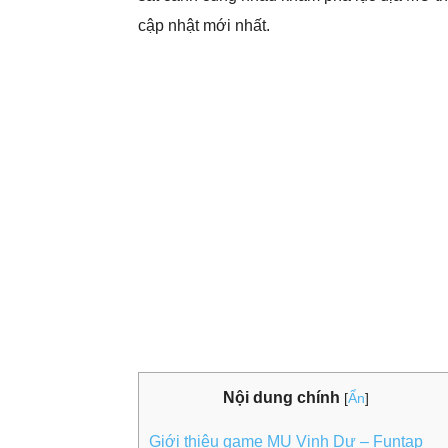
cập nhật mới nhất.
Nội dung chính
[
Ẩn
]
Giới thiệu game MU Vinh Dự – Funtap