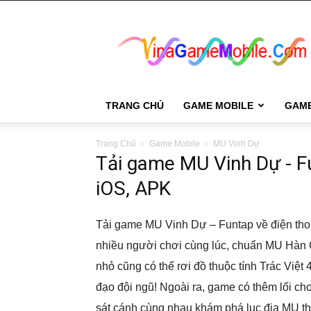
VinaGame
Mobile
TRANG CHỦ
GAME MOBILE
GAM
Trang Chủ
Game Mobile
MU Vinh Dự
Tải game MU Vinh Dự - Fu
iOS, APK
Tải game MU Vinh Dự – Funtap về điện tho
nhiều người chơi cùng lúc, chuẩn MU Hàn 
nhỏ cũng có thể rơi đồ thuộc tính Trác Việt
đạo đội ngũ! Ngoài ra, game có thêm lối chơ
sát cánh cùng nhau khám phá lục địa MU t