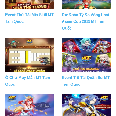
Event Thử Tài Mix Skill MT
Dự Đoán Tỷ Số Vòng Loại
Tam Quốc
Asian Cup 2019 MT Tam
Quốc
Ô Chữ May Mắn MT Tam
Event Trổ Tài Quân Sư MT
Quốc
Tam Quốc