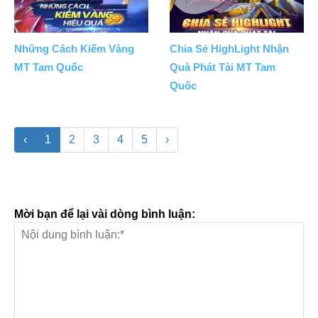
Những Cách Kiếm Vàng
Chia Sẻ HighLight Nhận
MT Tam Quốc
Quà Phát Tài MT Tam
Quốc
‹
1
2
3
4
5
›
Mời bạn để lại vài dòng bình luận: