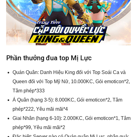
Phần thưởng đua top Mị Lực
Quán Quân: Danh Hiệu King đối với Top Soái Ca và
Queen đối với Top Mỹ Nữ, 10.000KC, Gói emoticon*2,
Tâm phép*333
Á Quân (hạng 3-5): 8.000KC, Gói emoticon*2, Tâm
phép*222, Yêu mãi mãi*4
Giai Nhân (hạng 6-10): 2.000KC, Gói emoticon*1, Tâm
phép*99, Yêu mãi mãi*2
Đặc biệt: Server nào có Quán quân Mị Lực, nhận quà: