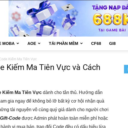
E MOBA
AOE
TẢI PHẦN MỀM
CF68
GI8
tCode Kiếm Ma Tiên Vực
e Kiếm Ma Tiên Vực và Cách
e Kiếm Ma Tiên Vực
dành cho tân thủ. Hướng dẫn
am gia ngay để không bỏ lỡ bất kỳ cơ hội nhận quà
ững tài nguyên vô cùng quý giá dành cho người chơi
Gift-Code
được Admin phát hoàn toàn miễn phí hoặc
 hành vi mua bán, trao đổi Code đều có dấu hiệu lừa