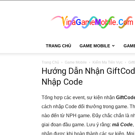
VinaGame
Mobile
TRANG CHỦ
GAME MOBILE
GAM
Trang Chủ
Game Mobile
Kiếm Ma Tiên Vực
Gif
Hướng Dẫn Nhận GiftCod
Nhập Code
Tổng hợp các event, sự kiện nhận
GiftCod
cách nhập Code đổi thưởng trong game. Th
nào đến từ NPH game. Đây chắc chắn là nh
giai đoạn đầu game. Lưu ý rằng:
mã Code
,
nhận được khi hoàn thành các sự kiện. Mọi