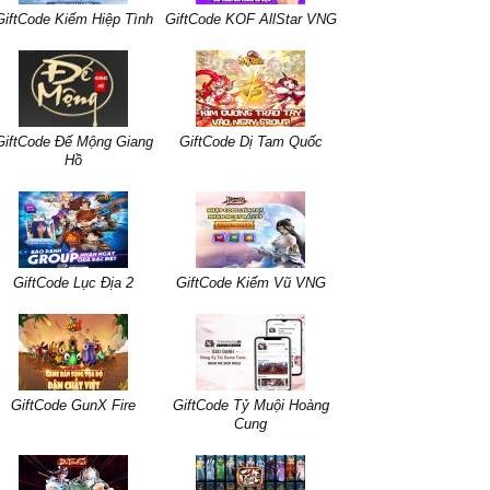
GiftCode Kiếm Hiệp Tình
GiftCode KOF AllStar VNG
GiftCode Đế Mộng Giang
GiftCode Dị Tam Quốc
Hồ
GiftCode Lục Địa 2
GiftCode Kiếm Vũ VNG
GiftCode GunX Fire
GiftCode Tỷ Muội Hoàng
Cung